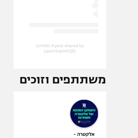
A post shared by ספורט1
(@sport1sport2)
משתתפים וזוכים
אלקטרה -