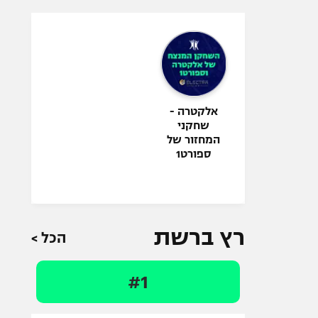
אלקטרה -
שחקני
המחזור של
ספורט1
רץ ברשת
הכל >
#1