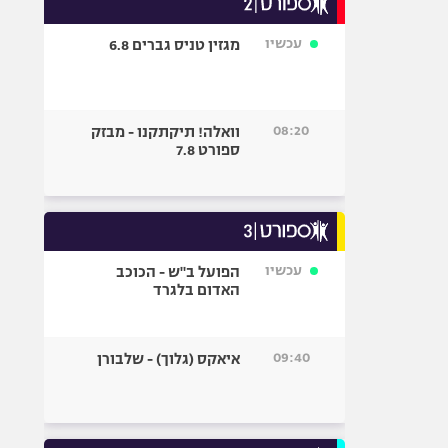
אופניים
עכשיו
מגזין טניס גברים 6.8
ספורט מוטורי
כדורמים
פוטבול אמריקאי NFL
08:20
וואלה! תיקתקנו - מבזק
בייסבול MLB
ספורט 7.8
ספורט אתגרי
ואקסטרים
אומנויות לחימה
גיימינג E-Sports
עכשיו
הפועל ב"ש - הכוכב
האדום בלגרד
09:40
איאקס (גלוך) - שלבורן