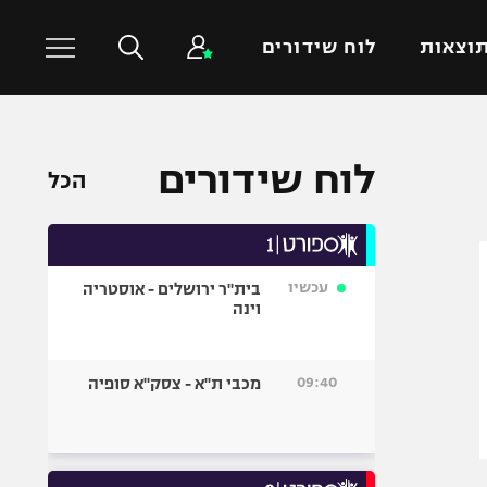
וצאות
לוח שידורים
כדורסל עולמי
ענפים נוספים
לוח שידורים
הכל
NBA
טניס
יורוליג
כדוריד
יורוקאפ
כדורעף
עכשיו
בית"ר ירושלים - אוסטריה
שחייה
וינה
ג'ודו
אגרוף
09:40
מכבי ת"א - צסק"א סופיה
ספורט אולימפי
UFC
היאבקות WWE