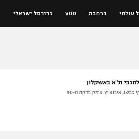
 עולמי
ברחבה
VOD
כדורסל ישראלי
ת
ל ישראלי
כדורגל עולמי
כדורסל ישראלי
על
ליגת האלופות
ליגת ווינר סל
אומית
ליגה אירופית
ליגה לאומית
וטו
ליגה אנגלית
כדורסל נשים
ים
ליגה גרמנית
מכבי תל אביב
י כבשו, איבנצ'יץ' צימק בדקה ה-90
מדינה
ליגה ספרדית
הפועל חולון
ישראל
ליגה איטלקית
הפועל ירושלים
יפה
ליגה צרפתית
דני אבדיה
רושלים
ליגה הולנדית
ל אביב
ליגה טורקית