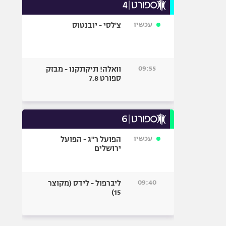
עכשיו
צ'לסי - יובנטוס
09:55
וואלה! תיקתקנו - מבזק
ספורט 7.8
עכשיו
הפועל ר"ג - הפועל
ירושלים
09:40
ליברפול - לידס (מקוצר
15)