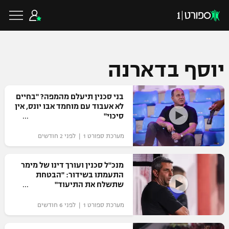
יוסף בדארנה
כדורגל ישראלי
בני סכנין תיעלם מהמפה? "בחיים
לא אעבוד עם מוחמד אבו יונס, אין
סיכוי"
ליגת העל
כדורגל עולמי
מערכת ספורט 1 | לפני 2 חודשים
ליגה לאומית
ליגת האלופות
כדורסל ישראלי
מנכ"ל סכנין ועורך דינו של מימר
גביע הטוטו
התעמתו בשידור: "הבטחת
ליגה אירופית
שתשלח את התיעוד"
ליגת ווינר סל
ליגיונרים
כדורסל עולמי
ליגה אנגלית
מערכת ספורט 1 | לפני 6 חודשים
ליגה לאומית
גביע המדינה
NBA
ליגה גרמנית
ענפים נוספים