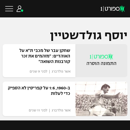
יוסף גולדשטיין
כדורגל ישראלי
שחקן עבר של מכבי ת"א על
האוהדים: "מזהמים את זכר
קורבנות השואה"
ליגת העל
כדורגל עולמי
אשר גולדברג | לפני 9 שנים
ליגה לאומית
ליגת האלופות
ב-1960, 1:6 על קפריסין לא הספיק
כדורסל ישראלי
כדי לעלות
גביע הטוטו
ליגה אירופית
ליגת ווינר סל
ליגיונרים
כדורסל עולמי
אשר גולדברג | לפני 11 שנים
ליגה אנגלית
ליגה לאומית
גביע המדינה
NBA
ליגה גרמנית
ענפים נוספים