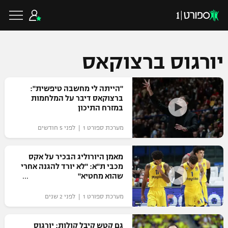
יורגוס ברצוקאס
כדורגל ישראלי
"הייתה לי מחשבה טיפשית":
ברצוקאס דיבר על המלחמות
במזרח התיכון
ליגת העל
כדורגל עולמי
מערכת ספורט 1 | לפני 5 חודשים
ליגה לאומית
ליגת האלופות
מאמן היורוליג הבכיר על אקס
כדורסל ישראלי
מכבי ת"א: "לא יורד להגנה אחרי
גביע הטוטו
שהוא מחטיא"
ליגה אירופית
ליגת ווינר סל
ליגיונרים
כדורסל עולמי
מערכת ספורט 1 | לפני 2 שנים
ליגה אנגלית
ליגה לאומית
גביע המדינה
NBA
גם קטש קיבל קולות: יורגוס
ליגה גרמנית
ענפים נוספים