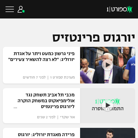
יורגוס פרינטזיס
כדורגל ישראלי
פיני גרשון כמעט ויתר על אגדת
יורוליג: "לא רצה להשאיר צעירים"
ליגת העל
כדורגל עולמי
מערכת ספורט 1 | לפני 7 חודשים
ליגה לאומית
ליגת האלופות
מכבי תל אביב תשחק נגד
כדורסל ישראלי
אולימפיאקוס במשחק הוקרה
גביע הטוטו
ליורגוס פרינטזיס
ליגה אירופית
ליגת ווינר סל
ליגיונרים
כדורסל עולמי
אור שקדי | לפני 2 שנים
ליגה אנגלית
ליגה לאומית
גביע המדינה
פרידה מאגדת יורוליג: יורגוס
NBA
ליגה גרמנית
ענפים נוספים