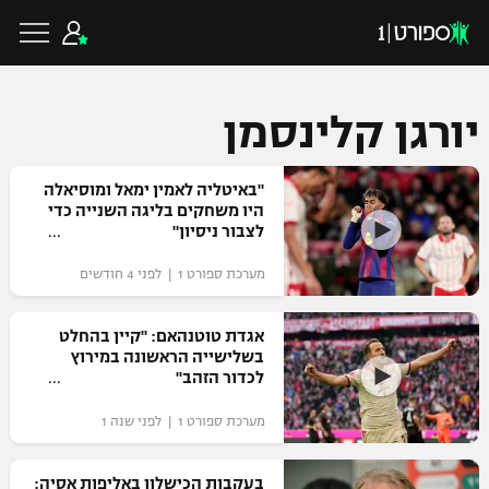
יורגן קלינסמן
כדורגל ישראלי
"באיטליה לאמין ימאל ומוסיאלה
היו משחקים בליגה השנייה כדי
לצבור ניסיון"
ליגת העל
כדורגל עולמי
מערכת ספורט 1 | לפני 4 חודשים
ליגה לאומית
ליגת האלופות
אגדת טוטנהאם: "קיין בהחלט
כדורסל ישראלי
בשלישייה הראשונה במירוץ
גביע הטוטו
לכדור הזהב"
ליגה אירופית
ליגת ווינר סל
ליגיונרים
כדורסל עולמי
מערכת ספורט 1 | לפני שנה 1
ליגה אנגלית
ליגה לאומית
גביע המדינה
NBA
בעקבות הכישלון באליפות אסיה:
ליגה גרמנית
ענפים נוספים