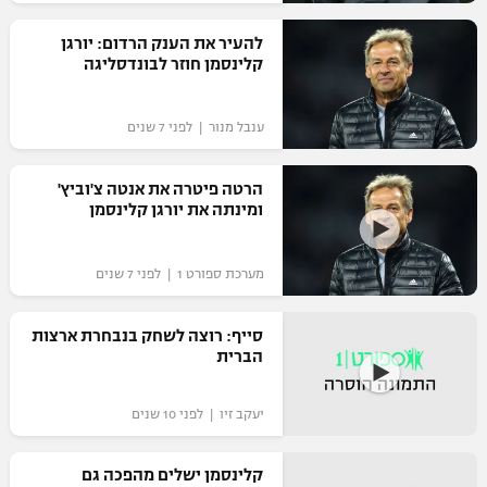
רשיון להקרנה פומבית לבית עסק
להעיר את הענק הרדום: יורגן
קלינסמן חוזר לבונדסליגה
הצטרפות לחבילת הערוצים
ענבל מנור | לפני 7 שנים
לוח דרושים – ג'ובנט
תגיות
הרטה פיטרה את אנטה צ'וביץ'
ומינתה את יורגן קלינסמן
המגזין
מערכת ספורט 1 | לפני 7 שנים
סייף: רוצה לשחק בנבחרת ארצות
הברית
יעקב זיו | לפני 10 שנים
קלינסמן ישלים מהפכה גם