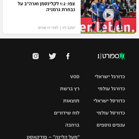
צפו: 1:2 לקלינסמן וארה"ב על
נבחרת גרמניה
יעקב זיו | לפני 11 שנים
כדורגל ישראלי
VOD
כדורגל עולמי
רץ ברשת
ליגת העל
כדורסל ישראלי
תוצאות
ליגת
ליגה לאומית
האלופות
כדורסל עולמי
לוח שידורים
ליגת ווינר
סל
גביע הטוטו
ענפים נוספים
ברחבה
ליגה
NBA
אירופית
"מעל הליגה" – פודקאסט
ליגה לאומית
ליגיונרים