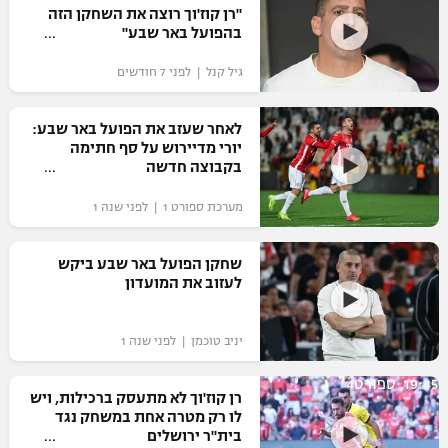
"רן קוז'וך רוצה את השחקן הזה
כדורסל נשים
נבחרת ישראל
בהפועל באר שבע"
יורוליג
ליגה ספרדית
טניס
VOD
מכבי תל אביב
מכבי חיפה
גיל קנל | לפני 7 חודשים
יורוקאפ
ליגה איטלקית
כדוריד
הפועל חולון
בית"ר ירושלים
לאחר שעזב את הפועל באר שבע:
רץ ברשת
ליגה צרפתית
יורי מדיירוש על סף חתימה
כדורעף
הפועל ירושלים
בקבוצה חדשה
מכבי תל אביב
ליגה הולנדית
שחייה
תוצאות
מערכת ספורט 1 | לפני שנה 1
דני אבדיה
הפועל תל אביב
ליגה טורקית
ג'ודו
שחקן הפועל באר שבע ביקש
הפועל חיפה
לוח שידורים
לעזוב את המועדון
ליגה סינית
אגרוף
הפועל באר שבע
ליגה ברזילאית
ברחבה
יניב טוכמן | לפני שנה 1
ספורט אולימפי
מכבי נתניה
ליגות נוספות
19:45, ספורט4
UFC
רן קוז'וך לא מתעסק ברכילות, ויש
"מעל הליגה" – פודקאסט
בני יהודה
לו רק מטרה אחת במשחק נגד
בית"ר ירושלים
היאבקות WWE