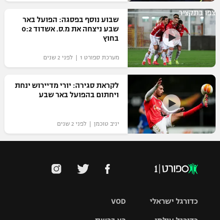
רשיון להקרנה פומבית לבית עסק
צפו בתקציר
שבוע נוסף בפסגה: הפועל באר
שבע ניצחה את מ.ס. אשדוד 0:2
הצטרפות לחבילת הערוצים
בחוץ
מערכת ספורט 1 | לפני 2 שנים
לוח דרושים – ג'ובנט
תגיות
לקראת סגירה: יורי מדיירוש ינחת
ויחתום בהפועל באר שבע
המגזין
יניב טוכמן | לפני 2 שנים
כדורגל ישראלי
VOD