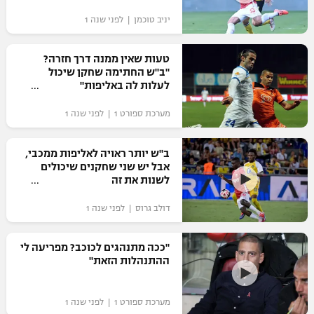
"מחצית בשכונה" – פודקאסט
יניב טוכמן | לפני שנה 1
אופניים
טעות שאין ממנה דרך חזרה?
ספורט מוטורי
משתתפים וזוכים בפרסים
"ב"ש החתימה שחקן שיכול
לעלות לה באליפות"
כדורמים
תקנון משתתפים וזוכים בפרסים
טניס
מערכת ספורט 1 | לפני שנה 1
פוטבול אמריקאי NFL
תקנון עבור פעילות אלקטרה
ב"ש יותר ראויה לאליפות ממכבי,
גיימינג E-Sports
בייסבול MLB
אבל יש שני שחקנים שיכולים
תקנון עבור פעילות ספורט 1 – "מרלן"
לשנות את זה
ספורט אתגרי ואקסטרים
תנאי שימוש
דולב גרוס | לפני שנה 1
אומנויות לחימה
"ככה מתנהגים לכוכב? מפריעה לי
מדיניות פרטיות
ההתנהלות הזאת"
גיימינג E-Sports
תקנון פעילות ספורט 1
מערכת ספורט 1 | לפני שנה 1