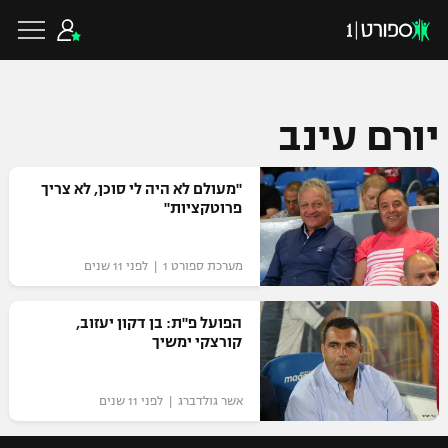
יורם עינב
כדורגל ישראלי
"מעולם לא היה לי סוכן, לא צריך
פרוטקציות"
ליגת העל
כדורגל עולמי
מערכת ספורט 1 | לפני 11 שנים
ליגה לאומית
ליגת האלופות
כדורסל ישראלי
הפועל פ"ת: בן דקון יעזוב,
גביע הטוטו
קורצקי ימשיך
ליגה אירופית
ליגת ווינר סל
ליגיונרים
כדורסל עולמי
ליגה אנגלית
אשר גולדברג | לפני 11 שנים
ליגה לאומית
גביע המדינה
NBA
ליגה גרמנית
ענפים נוספים