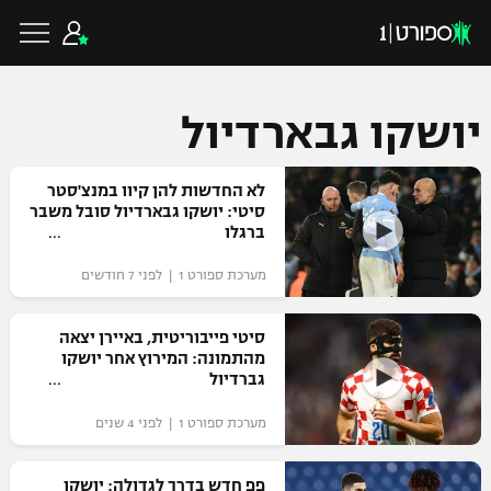
יושקו גבארדיול
כדורגל ישראלי
לא החדשות להן קיוו במנצ'סטר
סיטי: יושקו גבארדיול סובל משבר
ברגלו
ליגת העל
כדורגל עולמי
מערכת ספורט 1 | לפני 7 חודשים
ליגה לאומית
ליגת האלופות
סיטי פייבוריטית, באיירן יצאה
כדורסל ישראלי
מהתמונה: המירוץ אחר יושקו
גביע הטוטו
גברדיול
ליגה אירופית
ליגת ווינר סל
ליגיונרים
כדורסל עולמי
מערכת ספורט 1 | לפני 4 שנים
ליגה אנגלית
ליגה לאומית
גביע המדינה
NBA
פפ חדש בדרך לגדולה: יושקו
ליגה גרמנית
ענפים נוספים