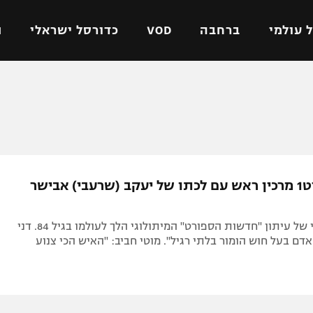
 עולמי
ברחבה
VOD
כדורסל ישראלי
ת
ל ישראלי
כדורגל עולמי
כדורסל ישראלי
על
ליגת האלופות
ליגת ווינר סל
אומית
ליגה אירופית
ליגה לאומית
וטו
ליגה אנגלית
כדורסל נשים
ערוץ ספורט1 מרכין ראש עם לכתו של יעקב (שרעבי) אבישר
ים
ליגה גרמנית
מכבי תל אביב
מדינה
ליגה ספרדית
הפועל חולון
המזכיר הטכני של עיתון "חדשות הספורט" המיתולוגי הלך לעולמו בגיל 84. דני
ישראל
ליגה איטלקית
הפועל ירושלים
 אדם בעל חוש הומור בלתי רגיל". מוטי חביב: "האיש הכי צנוע
יפה
ליגה צרפתית
דני אבדיה
רושלים
ליגה הולנדית
ל אביב
ליגה טורקית