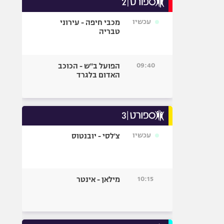
אופניים
עכשיו
מכבי חיפה - עירוני
ספורט מוטורי
טבריה
כדורמים
פוטבול אמריקאי NFL
09:40
הפועל ב"ש - הכוכב
בייסבול MLB
האדום בלגרד
ספורט אתגרי
ואקסטרים
אומנויות לחימה
גיימינג E-Sports
עכשיו
צ'לסי - יובנטוס
10:15
מילאן - אינטר