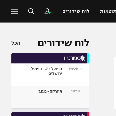
וצאות
לוח שידורים
כדורסל עולמי
ענפים נוספים
לוח שידורים
הכל
NBA
טניס
יורוליג
כדוריד
יורוקאפ
כדורעף
עכשיו
הפועל ר"ג - הפועל
שחייה
ירושלים
ג'ודו
אגרוף
10:10
מיורקה - פ.ס.ז'
ספורט אולימפי
UFC
היאבקות WWE