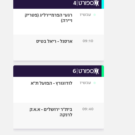
עכשיו
רגעי הפרמיירליג (פטריק
ויירה)
09:10
ארסנל - ריאל בטיס
עכשיו
לודוגורץ - הפועל ת"א
09:40
בית"ר ירושלים - א.א.ק
לרנקה