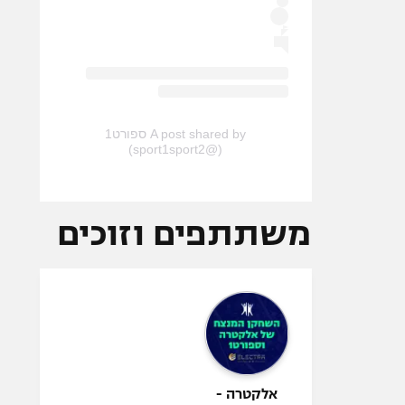
A post shared by ספורט1
(@sport1sport2)
משתתפים וזוכים
אלקטרה -