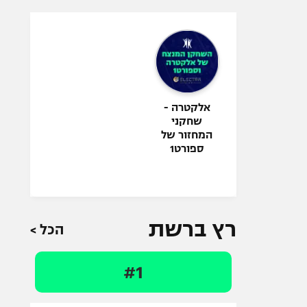
אלקטרה -
שחקני
המחזור של
ספורט1
רץ ברשת
הכל >
#1