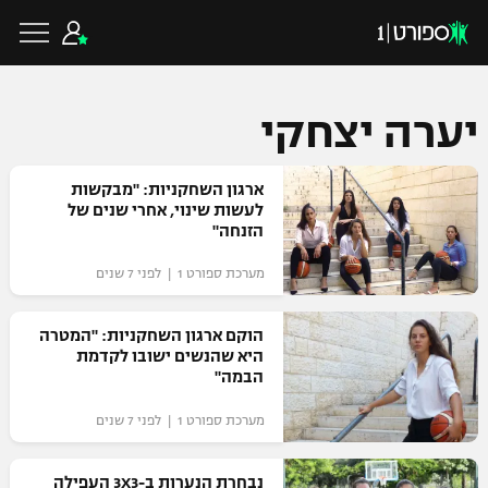
יערה יצחקי
כדורגל ישראלי
ארגון השחקניות: "מבקשות
לעשות שינוי, אחרי שנים של
הזנחה"
ליגת העל
כדורגל עולמי
מערכת ספורט 1 | לפני 7 שנים
ליגה לאומית
ליגת האלופות
הוקם ארגון השחקניות: "המטרה
כדורסל ישראלי
היא שהנשים ישובו לקדמת
גביע הטוטו
הבמה"
ליגה אירופית
ליגת ווינר סל
ליגיונרים
כדורסל עולמי
מערכת ספורט 1 | לפני 7 שנים
ליגה אנגלית
ליגה לאומית
גביע המדינה
NBA
נבחרת הנערות ב-3X3 העפילה
ליגה גרמנית
ענפים נוספים