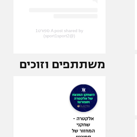
A post shared by ספורט1
(@sport1sport2)
משתתפים וזוכים
אלקטרה -
שחקני
המחזור של
ספורט1