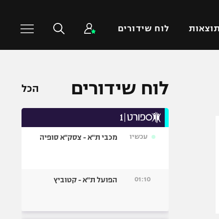
וצאות
לוח שידורים
כדורסל עולמי
ענפים נוספים
לוח שידורים
הכל
NBA
טניס
יורוליג
כדוריד
יורוקאפ
כדורעף
עכשיו
מכבי ת"א - צסק"א סופיה
שחייה
ג'ודו
אגרוף
01:10
הפועל ת"א - קטוביץ
ספורט אולימפי
UFC