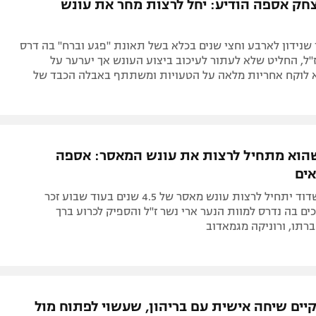
צחק אספה הודיע: יחל לרצות מחר את עונש
נידון לארבע וחצי שנים בכלא בשל תאונת "פגע וברח" בה דרס
"ל, החליט שלא לעתור לעיכוב ביצוע העונש אך יערער על
א לוקח אחריות מלאה על הטעויות ומשתתף באבלה הכבד של
שהוא מתחיל לרצות את עונש המאסר: אספה
אים
שחקן מ.ס אשדוד יתחיל לרצות עונש מאסר של 4.5 שנים בעוד שבוע זכר
ם בה נדרס למוות הנער ארי נשר ז"ל והספיק לכרוע ברך
רתו, ורוניקה מגמאדוב
קיים שיחה אישית עם בריהון, שעשוי לפתוח מול