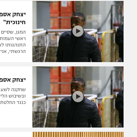
משתתפים וזוכים בפרסים
מכבי ת
הפועל 
תקנון משתתפים וזוכים בפרסים
יצחק אספה 
הפועל 
חינוכית"
תקנון עבור פעילות אלקטרה
הפועל 
תקנון עבור פעילות ספורט 1 – "מרלן"
המגן, שסיים 
מכבי נ
ראשי העמותה 
טניס
התנהגותו לא 
בני יהו
הרגשתי, אני 
גיימינג E-Sports
תנאי שימוש
יצחק אספה
מדיניות פרטיות
שחקנה לשעבר
תקנון פעילות ספורט 1
ובשיבוש הלי
כנגד החלטת 
רשיון להקרנה פומבית לבית עסק
הצטרפות לחבילת הערוצים
לוח דרושים – ג'ובנט
תגיות