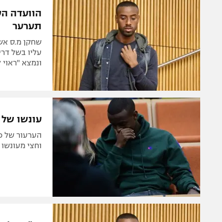
המגזין
הוועדה הס
תערער
שחקן מ.ס אש
ונמצא "ראוי 
עונשו של 
הערעור של כ
וחצי מעונשו 