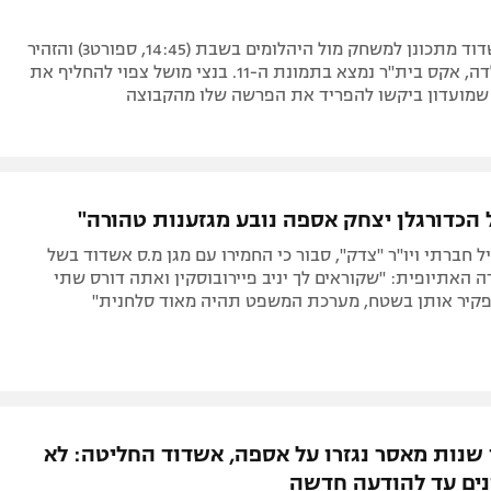
מאמן מ.ס אשדוד מתכונן למשחק מול היהלומים בשבת (14:45, ספורט3) והזהיר
מבצ'יראי ומלדה, אקס בית"ר נמצא בתמונת ה-11. בנצי מושל צפוי להחליף את
שמועדון ביקשו להפריד את הפרשה שלו מהקבוצה
 הכדורגלן יצחק אספה נובע מגזענות טהורה"
יל חברתי ויו"ר "צדק", סבור כי החמירו עם מגן מ.ס אשדוד בשל
ה האתיופית: "שקוראים לך יניב פיירובוסקין ואתה דורס שתי
פקיר אותן בשטח, מערכת המשפט תהיה מאוד סלחנית"
 שנות מאסר נגזרו על אספה, אשדוד החליטה: לא
ונים עד להודעה חדשה