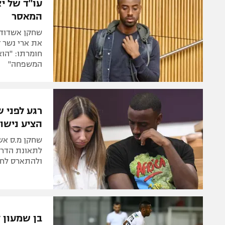
עו"ד של י
המאסר
שחקן אשדוד ש
את ארי נשר ז
חומרתו: "הו
המשפחה"
רגע לפני 
הציע נישו
לתאונת הדרכי
ולהתארס לחב
בן שמעון 