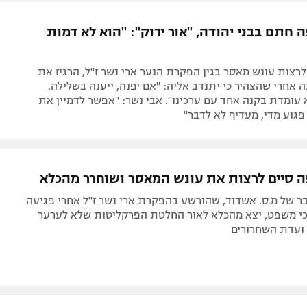
ל אביב
ליגה טורקית
תל אביב
ליגה סינית
חתם בבני יהודה, "אור ירוק": "הוא לא דמות
חיפה
ליגה ברזילאית
באר שבע
ליגות נוספות
לרצות עונש מאסר בגין הפקרת הנער ארי נשר ז"ל, הרגיז את
תניה
אחרי שהצהיר כי יתנדב אליה: "אם יפנה, ייענה בשלילה.
עומדת בקנה אחד עם ערכינו". אבי נשר: "אפשר לדמיין את
דה
פגוע מדי, מעדיף לא לדבר"
 סיים לרצות את עונש המאסר ושוחרר מהכלא
 של מ.ס. אשדוד, שהורשע בהפקרת ארי נשר ז"ל אחרי פגיעה
כי משפט, יצא מהכלא לאור החלטת הפרקליטות שלא לערער
ועדת השחרורים