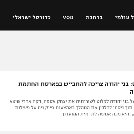
 עולמי
ברחבה
VOD
כדורסל ישראלי
ת
ל ישראלי
כדורגל עולמי
כדורסל ישראלי
על
ליגת האלופות
ליגת ווינר סל
אומית
ליגה אירופית
ליגה לאומית
וטו
ליגה אנגלית
כדורסל נשים
: בני יהודה צריכה להתבייש בפארסת החתמת
ים
ליגה גרמנית
מכבי תל אביב
ה
מדינה
ליגה ספרדית
הפועל חולון
 בני יהודה לקלוט לשורותיה את יצחק אספה, דקה אחרי שיצא
ישראל
ליגה איטלקית
הפועל ירושלים
תוך ניסיון להלבין את המהלך באמצעות פייק ניוז על פעילות
ק, היא מכה אנושה לתדמית המועדון
יפה
ליגה צרפתית
דני אבדיה
רושלים
ליגה הולנדית