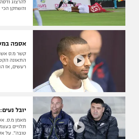
להרצוג ודסה 
והשחקן הכי צ
אספה במשפ
קשר מ.ס אשד
התאונה הקשה
רעשים, אז הת
יובל נעים:
תלויים בעצמנ
טובה". על אס