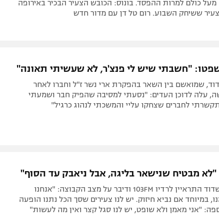
מעל כולם למרות ההפסד. בונוס: הכובש הצעיר הבכיר באירופה
עיר ששיחק השבוע. רום טל דן עם מדור חדש
טו: "חשבתי שיש לי פנצ'ר, לא שעשיתי תאונה"
וד, שמואשם בין השאר בהפקרת ארי נשר ז"ל וחברו לאחר
, עלה לדוכן העדים: "נסעתי למסיבה שהפיק חבר ושמעתי
קשרתי לחברים שצחקו עליי והמשכתי לנהוג כרגיל"
 "לא מבטיח שנישאר בליגה, אבל ניאבק עד הסוף"
מאמן מ.ס. אשדוד התראיין לרדיו 103FM ודיבר על מצב הקבוצה: "אנחנו
ו, במיוחד אם נביא חיזוק. יש לנו צעירים שסך הכל נתנו הופעה
פה: "אני מאמן ולא שופט, יש לנו סגל קצר ואין מה לעשות"