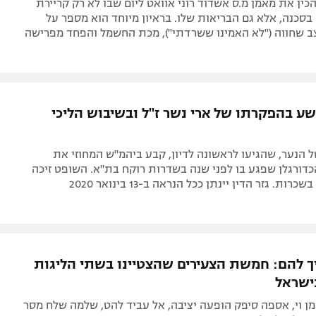
כין את מאמן מ.ס אשדוד רוני אוואט ליום שבו לא רק קריירת
בסכנה, אלא גם הבריאות שלו. בראיון מיוחד הוא מספר על
 שחווה ("לא האמינו ששרדתי"), מכת החשמל והפחד מפרישה
ע בהפקרתו של ארי נשר ז"ל ובשיבוש הליכי
של הנער, שהגיעו לראשונה לדיון, קבע ביהמ"ש המחוזי את
דורגלן שפגע בו לפני שנה בשדרות רוקח בת"א. השופט זיכה
ות. גזר הדין יינתן ככל הנראה ב-13 בינואר 2020
ך להם: חמשת הצעירים שהצטיינו בשתי הליגות
ישראל
סמן וי, אספה סיפק הופעה יציבה, אל עביד להט, שלמה שלח מסר