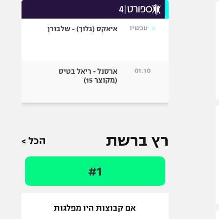
היאבקות WWE
אופניים
עכשיו
איאקס (גלוך) - שלבורן
ספורט מוטורי
כדורמים
פוטבול אמריקאי NFL
01:10
ארסנל - ריאל בטיס
בייסבול MLB
(מקוצר 15)
ספורט אתגרי
ואקסטרים
אומנויות לחימה
גיימינג E-Sports
רץ ברשת
הכל >
#1
אם קבוצות היו מפלגות