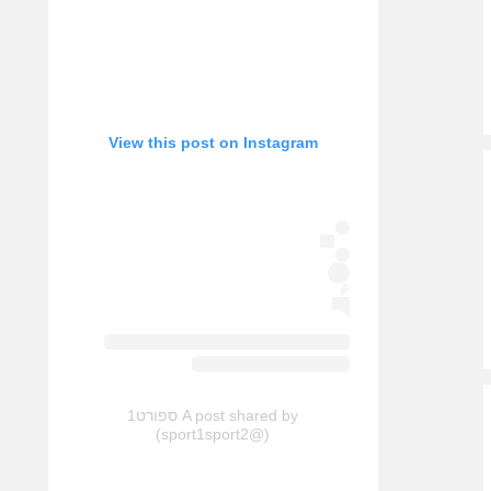
View this post on Instagram
A post shared by ספורט1
(@sport1sport2)