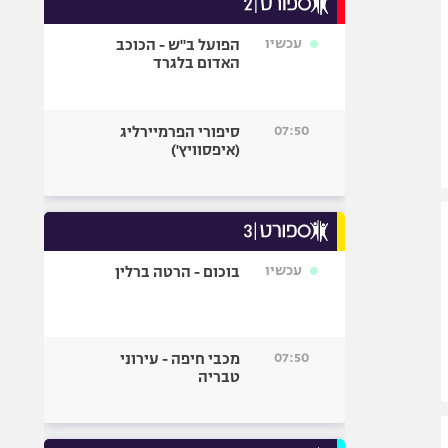
אופניים
עכשיו
הפועל ב"ש - הכוכב
ספורט מוטורי
האדום בלגרד
כדורמים
פוטבול אמריקאי NFL
07:50
סיפורי הפרמיירליג
בייסבול MLB
(איפסוויץ')
ספורט אתגרי
ואקסטרים
אומנויות לחימה
גיימינג E-Sports
עכשיו
בוכום - הרטה ברלין
07:50
מכבי חיפה - עירוני
טבריה