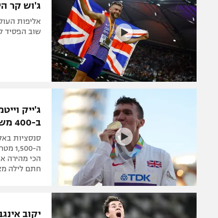
ג'וש קר הימם
אליפות העול
שוב הפסיד לי
ב-400 משוכות
סנסציות באלי
ה-500
חתם לילה מא