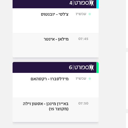
עכשיו
צ'לסי - יובנטוס
07:45
מילאן - אינטר
עכשיו
מידלסברו - רקסהאם
07:50
באיירן מינכן - אסטון וילה
(מקוצר 15)