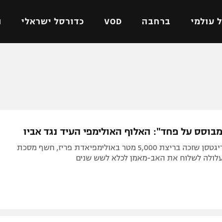
 עולמי
ברחבה
VOD
כדורסל ישראלי
ת
ל ישראלי
כדורגל עולמי
כדורסל ישראלי
על
ליגת האלופות
ליגת ווינר סל
אומית
ליגה אירופית
ליגה לאומית
וטו
ליגה אנגלית
כדורסל נשים
בוסס על פחד": האלוף האולימפי העיד נגד אביו
ים
ליגה גרמנית
מכבי תל אביב
יעקוב אינגבריגטסן שזכה בריצת 5,000 מטר באולימפיאדת פריז, חשף מסכת
מדינה
ליגה ספרדית
הפועל חולון
ולה לשלוח את האב-מאמן לכלא לשש שנים
ישראל
ליגה איטלקית
הפועל ירושלים
יפה
ליגה צרפתית
דני אבדיה
רושלים
ליגה הולנדית
ל אביב
ליגה טורקית