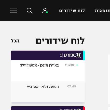
וצאות
לוח שידורים
כדורסל עולמי
ענפים נוספים
לוח שידורים
הכל
NBA
טניס
יורוליג
כדוריד
יורוקאפ
כדורעף
עכשיו
באיירן מינכן - אסטון וילה
שחייה
ג'ודו
אגרוף
07:45
הפועל ת"א - קטוביץ
ספורט אולימפי
UFC
היאבקות WWE