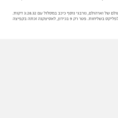
אחרי שיא העולם של וארהולם, נורבגי נוסף כיכב במסלול עם 3:28.32 דקות.
מדליית זהב לפליקס בשליחות. פטר רק 9 בכידון, לאסיצקנה זכתה בקפיצה