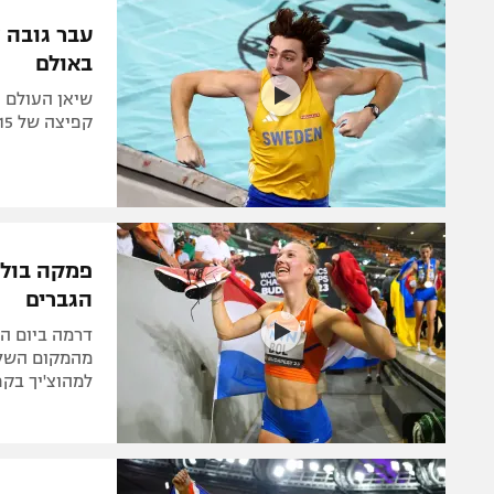
הפועל 
תקנון משתתפים וזוכים בפרסים
הפועל 
באולם
תקנון עבור פעילות אלקטרה
הפועל 
תקנון עבור פעילות ספורט 1 – "מרלן"
שיאן העולם 
קפיצה של 6.15 מטרים: "זה פשוט קסום, קשה לעכל את זה"
מכבי נ
טניס
בני יהו
גיימינג E-Sports
תנאי שימוש
מדיניות פרטיות
הגברים
תקנון פעילות ספורט 1
דרמה ביום ה
רשיון להקרנה פומבית לבית עסק
מהמקום השליש
למהוצ'יך בקפ
הצטרפות לחבילת הערוצים
לוח דרושים – ג'ובנט
תגיות
המגזין