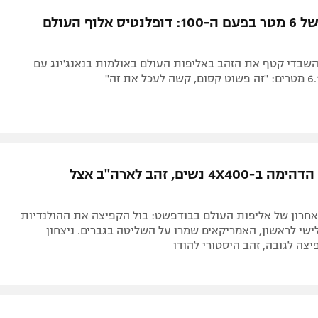
תל אביב
ליגה סינית
עבר גובה של 6 מטר בפעם ה-100: דופלנטיס אלוף העולם
חיפה
ליגה ברזילאית
באר שבע
ליגות נוספות
השבדי קטף את הזהב באליפות העולם באולמות בנאנג'ינג עם
תניה
דה
פמקה בול הדהימה ב-4X400 נשים, זהב לארה"ב אצל
אחרון של אליפות העולם בבודפשט: בול הקפיצה את ההולנדיות
י לראשון, האמריקאים שמרו על השליטה בגברים. ניצחון
יצה לגובה, זהב היסטורי להודו