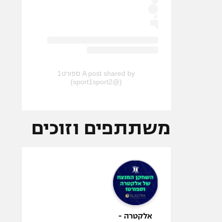
A post shared by ספורט1
(@sport1sport2)
משתתפים וזוכים
אלקטרה -