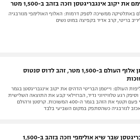
 את יקוב אינגבריגטסן וזכה בזהב ב-1,500 מטר
ם באתלטיקה ממשיכה לספק דרמות: האלוף האולימפי מנורבגיה
ריב בריטי, קרב אדיר בקפיצה במוט נשים
ג'ייק וייטמן אלוף העולם ב-1,500 מטר, זהב לדוס סנטוס
פות העולם: וייטמן הבריטי הדהים את יקוב אינגבריגסטן בגמר
1, מטר וסיפק רגע טלוויזיוני נדיר, הברזילאי קבע את התוצאה השלישית
הכי מהירה אי פעם וקטף את הזהב בגמר ה-400 המשוכות. קרסטן ורהולם
כזב לנורבגיה כשהסתפק במקום השביעי בלבד
יקוב אינגבריגטסן שבר שיא אולימפי וזכה בזהב ב-1,500