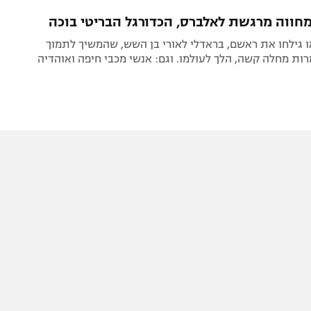
תל אביב
ליגה סינית
חווה מרגשת לאלברס, הכדורגל הבריטי בוכה
חיפה
ליגה ברזילאית
 גילחו את ראשם, בראדלי לאורי בן השש, שהמשיך לתמוך
באר שבע
ליגות נוספות
ות מחלה קשה, הלך לעולמו. וגם: אנשי מכבי חיפה ואוהדיה
תניה
דה