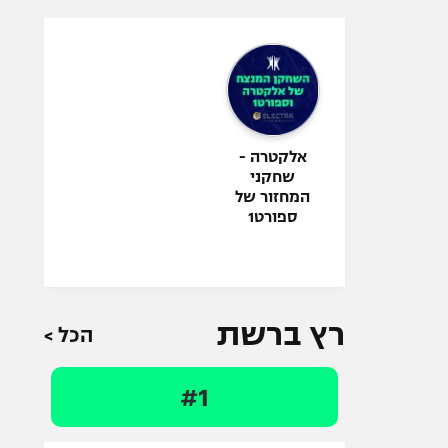
אלקטרה -
שחקני
המחזור של
ספורט1
רץ ברשת
הכל >
#1