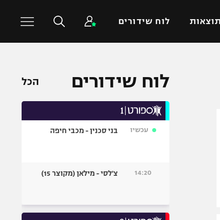
וצאות
לוח שידורים
כדורסל עולמי
ענפים נוספים
לוח שידורים
הכל
NBA
טניס
יורוליג
כדוריד
יורוקאפ
כדורעף
עכשיו
בני סכנין - מכבי חיפה
שחייה
ג'ודו
אגרוף
14:20
צ'לסי - מילאן (מקוצר 15)
ספורט אולימפי
UFC
היאבקות WWE