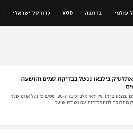
 עולמי
ברחבה
VOD
כדורסל ישראלי
ת
ל ישראלי
כדורגל עולמי
כדורסל ישראלי
על
ליגת האלופות
ליגת ווינר סל
אומית
ליגה אירופית
ליגה לאומית
וטו
ליגה אנגלית
כדורסל נשים
תלטיק בילבאו נכשל בבדיקת סמים והושעה
ים
ליגה גרמנית
מכבי תל אביב
מדינה
ליגה ספרדית
הפועל חולון
חומרים אסורים נמצאו בדמו של יראי אלברס בן ה-30, שטען כי נטל אותו שלא
ישראל
ליגה איטלקית
הפועל ירושלים
ק מתרופה להתמודדות עם נשירת שיער
יפה
ליגה צרפתית
דני אבדיה
רושלים
ליגה הולנדית
ל אביב
ליגה טורקית