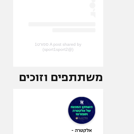
A post shared by ספורט1
(@sport1sport2)
משתתפים וזוכים
אלקטרה -