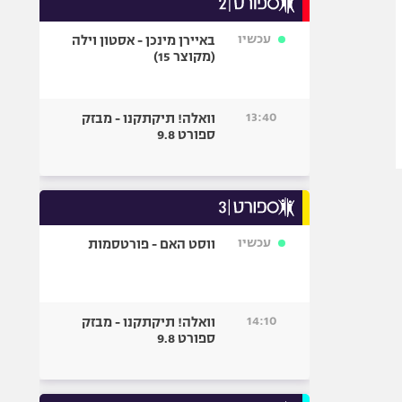
אופניים
עכשיו
באיירן מינכן - אסטון וילה
ספורט מוטורי
(מקוצר 15)
כדורמים
פוטבול אמריקאי NFL
13:40
וואלה! תיקתקנו - מבזק
בייסבול MLB
ספורט 9.8
ספורט אתגרי
ואקסטרים
אומנויות לחימה
גיימינג E-Sports
עכשיו
ווסט האם - פורטסמות
14:10
וואלה! תיקתקנו - מבזק
ספורט 9.8