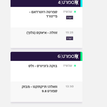
עכשיו
ספרטה רוטרדאם -
פיינורד
ישיר
15:25
זוולה - איאקס (גלוך)
ישיר
עכשיו
בוקה ג'וניורס - ולס
13:50
וואלה! תיקתקנו - מבזק
ספורט 9.8