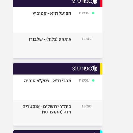
אופניים
עכשיו
הפועל ת"א - קטוביץ
ספורט מוטורי
כדורמים
פוטבול אמריקאי NFL
15:45
איאקס (גלוך) - שלבורן
בייסבול MLB
ספורט אתגרי
ואקסטרים
אומנויות לחימה
גיימינג E-Sports
עכשיו
מכבי ת"א - צסק"א סופיה
15:50
בית"ר ירושלים - אוסטריה
וינה (מקוצר 10)