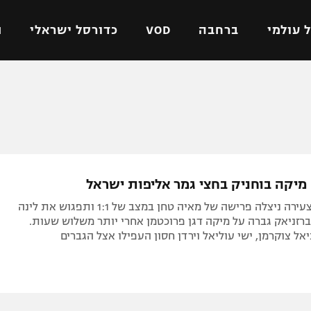
 עולמי
ברחבה
VOD
כדורסל ישראלי
ת
ל ישראלי
כדורגל עולמי
כדורסל ישראלי
על
ליגת האלופות
ליגת ווינר סל
אומית
ליגה אירופית
ליגה לאומית
וטו
ליגה אנגלית
כדורסל נשים
ים
ליגה גרמנית
מכבי תל אביב
הטניסאית הצעירה ניצלה פרישה של מאיה טחן במצב של 1:1 ותפגוש את לינה
מדינה
ליגה ספרדית
הפועל חולון
ברזניאק גברה על מיקה דגן פרוכטמן אחרי יותר משלוש שעות.
יאל צוקרמן, ישי עוליאל וירדן חסון העפילו אצל הגברים
ישראל
ליגה איטלקית
הפועל ירושלים
יפה
ליגה צרפתית
דני אבדיה
רושלים
ליגה הולנדית
ל אביב
ליגה טורקית