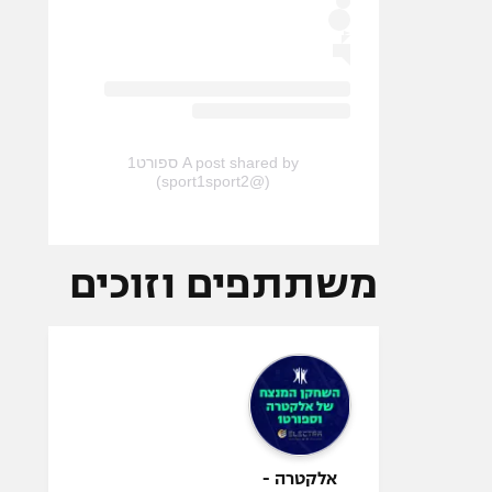
A post shared by ספורט1
(@sport1sport2)
משתתפים וזוכים
אלקטרה -