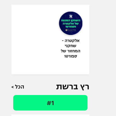
אלקטרה -
שחקני
המחזור של
ספורט1
רץ ברשת
הכל >
#1