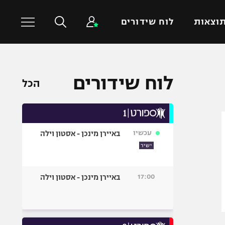
וצאות
לוח שידורים
כדורסל עולמי
ענפים נוספים
לוח שידורים
הכל
NBA
טניס
יורוליג
כדוריד
יורוקאפ
כדורעף
עכשיו
באיירן מינכן - אסטון וילה
שחייה
ישיר
ג'ודו
אגרוף
17:00
באיירן מינכן - אסטון וילה
ספורט אולימפי
UFC
היאבקות WWE