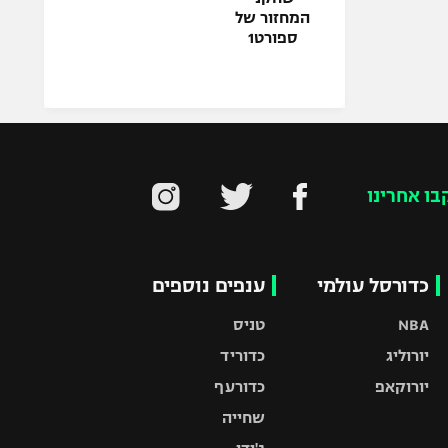
המחזור של
ספורט1
בו אחרינו
כדורסל עולמי
ענפים נוספים
NBA
טניס
יורוליג
כדוריד
יורוקאפ
כדורעף
שחייה