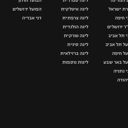
 המדינה
ליגה ספרדית
הפועל חולון
ת ישראל
ליגה איטלקית
הפועל ירושלים
 חיפה
ליגה צרפתית
דני אבדיה
ר ירושלים
ליגה הולנדית
 תל אביב
ליגה טורקית
ל תל אביב
ליגה סינית
ל חיפה
ליגה ברזילאית
ל באר שבע
ליגות נוספות
 נתניה
יהודה