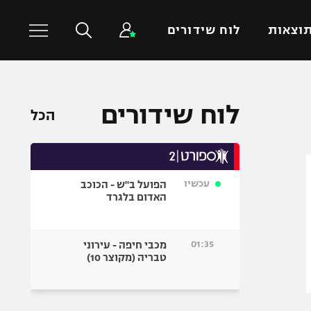
וצאות
לוח שידורים
כדורסל עולמי
ענפים נוספים
לוח שידורים
הכל
NBA
טניס
יורוליג
כדוריד
יורוקאפ
כדורעף
עכשיו
הפועל ב"ש - הכוכב
שחייה
האדום בלגרד
ג'ודו
אגרוף
01:35
מכבי חיפה - עירוני
טבריה (מקוצר 10)
ספורט אולימפי
UFC
היאבקות WWE