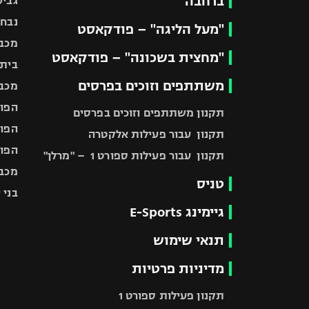
ברחבה
גביע
נבחר
"מעל הליגה" – פודקאסט
מכבי
"מחצית בשכונה" – פודקאסט
בית"
משתתפים וזוכים בפרסים
מכבי
הפוע
תקנון משתתפים וזוכים בפרסים
הפוע
תקנון עבור פעילות אלקטרה
הפוע
תקנון עבור פעילות ספורט 1 – "מרלן"
מכבי
טניס
בני 
גיימינג E-Sports
תנאי שימוש
מדיניות פרטיות
תקנון פעילות ספורט 1