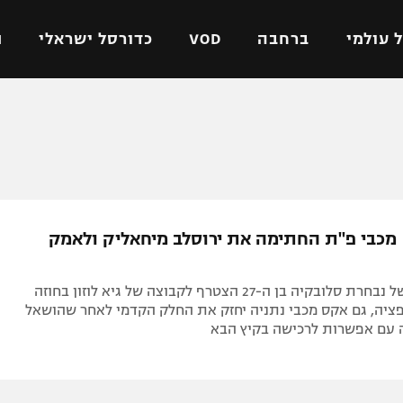
 עולמי
ברחבה
VOD
כדורסל ישראלי
ת
ל ישראלי
כדורגל עולמי
כדורסל ישראלי
על
ליגת האלופות
ליגת ווינר סל
אומית
ליגה אירופית
ליגה לאומית
וטו
ליגה אנגלית
כדורסל נשים
 מכבי פ"ת החתימה את ירוסלב מיחאליק ולאמק
ים
ליגה גרמנית
מכבי תל אביב
מדינה
ליגה ספרדית
הפועל חולון
שחקן הכנף של נבחרת סלובקיה בן ה-27 הצטרף לקבוצה של גיא לוזון בחוזה
ישראל
ליגה איטלקית
הפועל ירושלים
פציה, גם אקס מכבי נתניה יחזק את החלק הקדמי לאחר שהושאל
 עם אפשרות לרכישה בקיץ הבא
יפה
ליגה צרפתית
דני אבדיה
רושלים
ליגה הולנדית
ל אביב
ליגה טורקית