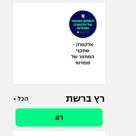
אלקטרה -
שחקני
המחזור של
ספורט1
רץ ברשת
הכל >
#1