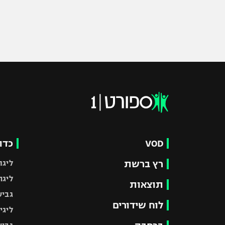
VOD
כדו
רץ ברשת
ליגת
ליגה
תוצאות
גביע
לוח שידורים
ליגי