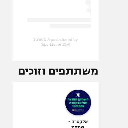
A post shared by ספורט1
(@sport1sport2)
משתתפים וזוכים
אלקטרה -
שחקני