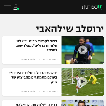
ירוסלב שילהאבי
כדורגל ישראלי
דפאי לקראת צ'כיה: "יש לנו
חלומות גדולים". מאלן ישוב
לספסל
ליגת העל
כדורגל עולמי
מערכת ספורט 1 | לפני 5 שנים
ליגה לאומית
ליגת האלופות
"השער הגדול בתולדות היורו?":
כדורסל ישראלי
בעולם מתמוגגים מהביצוע של
גביע הטוטו
שיק
ליגה אירופית
ליגת ווינר סל
ליגיונרים
כדורסל עולמי
מערכת ספורט 1 | לפני 5 שנים
ליגה אנגלית
ליגה לאומית
גביע המדינה
NBA
דרידה: "נלחץ את ישראל כמו
ליגה גרמנית
ענפים נוספים