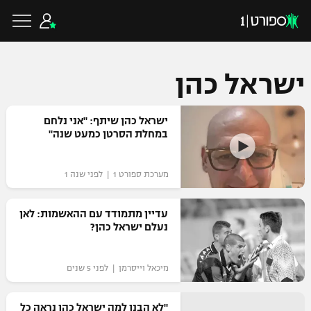
ישראל כהן
כדורגל ישראלי
ישראל כהן שיתף: "אני נלחם
במחלת הסרטן כמעט שנה"
ליגת העל
כדורגל עולמי
מערכת ספורט 1 | לפני שנה 1
ליגה לאומית
ליגת האלופות
עדיין מתמודד עם ההאשמות: לאן
כדורסל ישראלי
נעלם ישראל כהן?
גביע הטוטו
ליגה אירופית
ליגת ווינר סל
ליגיונרים
כדורסל עולמי
מיכאל וייסרמן | לפני 5 שנים
ליגה אנגלית
ליגה לאומית
גביע המדינה
NBA
"לא הבנו למה ישראל כהן נראה כל
ליגה גרמנית
ענפים נוספים