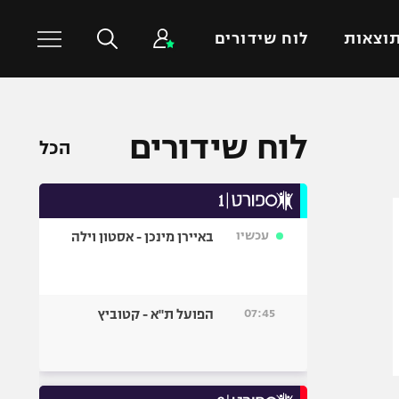
וצאות
לוח שידורים
כדורסל עולמי
ענפים נוספים
לוח שידורים
הכל
NBA
טניס
יורוליג
כדוריד
יורוקאפ
כדורעף
עכשיו
באיירן מינכן - אסטון וילה
שחייה
ג'ודו
אגרוף
07:45
הפועל ת"א - קטוביץ
ספורט אולימפי
UFC
היאבקות WWE