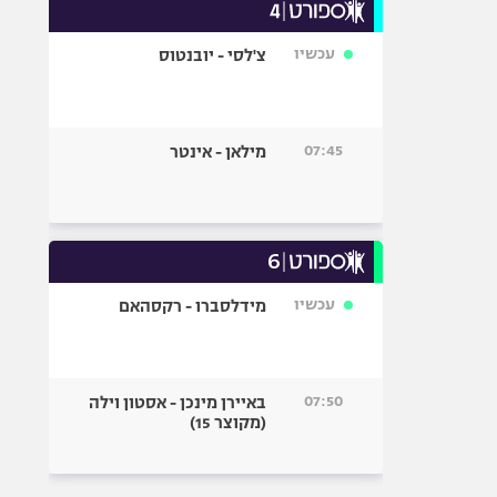
עכשיו
צ'לסי - יובנטוס
07:45
מילאן - אינטר
עכשיו
מידלסברו - רקסהאם
07:50
באיירן מינכן - אסטון וילה
(מקוצר 15)