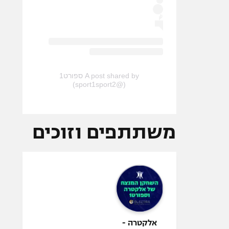
A post shared by ספורט1
(@sport1sport2)
משתתפים וזוכים
אלקטרה -