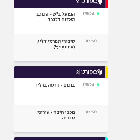
אופניים
עכשיו
הפועל ב"ש - הכוכב
ספורט מוטורי
האדום בלגרד
כדורמים
פוטבול אמריקאי NFL
07:50
סיפורי הפרמיירליג
בייסבול MLB
(איפסוויץ')
ספורט אתגרי
ואקסטרים
אומנויות לחימה
גיימינג E-Sports
עכשיו
בוכום - הרטה ברלין
07:50
מכבי חיפה - עירוני
טבריה