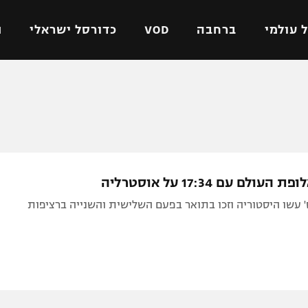
 עולמי
ברחבה
VOD
כדורסל ישראלי
ת
ל ישראלי
כדורגל עולמי
כדורסל ישראלי
על
ליגת האלופות
ליגת ווינר סל
אומית
ליגה אירופית
ליגה לאומית
וטו
ליגה אנגלית
כדורסל נשים
העולם עם 17:34 על אוסטרליה
ים
ליגה גרמנית
מכבי תל אביב
 עשו היסטוריה וזכו בתואר בפעם השלישית והשנייה ברציפות
מדינה
ליגה ספרדית
הפועל חולון
ישראל
ליגה איטלקית
הפועל ירושלים
יפה
ליגה צרפתית
דני אבדיה
רושלים
ליגה הולנדית
ל אביב
ליגה טורקית