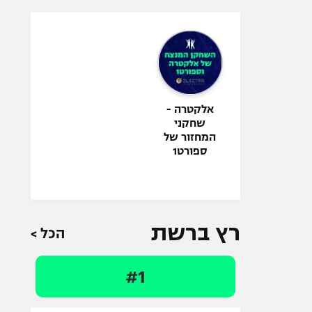
אלקטרה -
שחקני
המחזור של
ספורט1
רץ ברשת
הכל >
#1