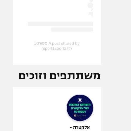
A post shared by ספורט1
(@sport1sport2)
משתתפים וזוכים
אלקטרה -