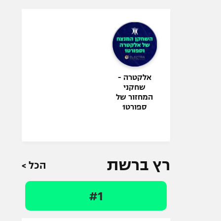
אלקטרה -
שחקני
המחזור של
ספורט1
רץ ברשת
הכל >
#1