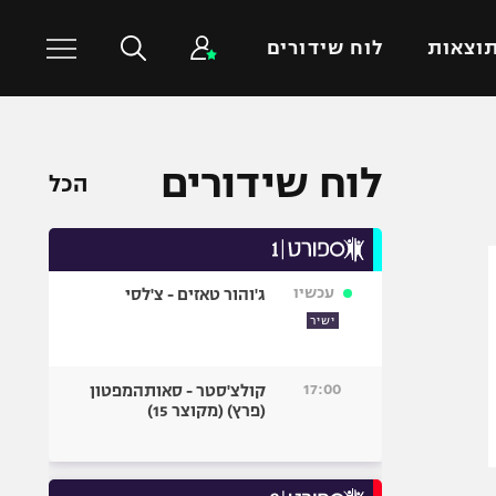
וצאות
לוח שידורים
כדורסל עולמי
ענפים נוספים
לוח שידורים
הכל
NBA
טניס
יורוליג
כדוריד
יורוקאפ
כדורעף
עכשיו
ג'והור טאזים - צ'לסי
שחייה
ישיר
ג'ודו
אגרוף
17:00
קולצ'סטר - סאותהמפטון
(פרץ) (מקוצר 15)
ספורט אולימפי
UFC
היאבקות WWE