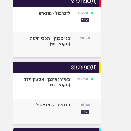
אופניים
עכשיו
ליברפול - מונאקו
ספורט מוטורי
ישיר
כדורמים
פוטבול אמריקאי NFL
18:30
בני סכנין - מכבי חיפה
בייסבול MLB
(מקוצר 10)
ספורט אתגרי
ואקסטרים
אומנויות לחימה
גיימינג E-Sports
עכשיו
באיירן מינכן - אסטון וילה
(מקוצר 15)
16:55
קרוזיירו - מיראסול
ישיר