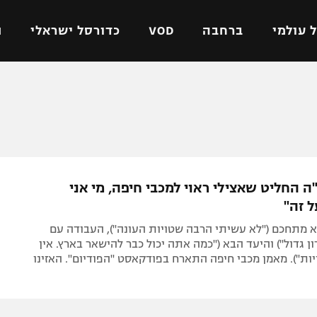
 עולמי
ברחבה
VOD
כדורסל ישראלי
ת
ל ישראלי
כדורגל עולמי
כדורסל ישראלי
על
ליגת האלופות
ליגת ווינר סל
אומית
ליגה אירופית
ליגה לאומית
וטו
ליגה אנגלית
כדורסל נשים
ה החליט שאצילי ראוי למכבי חיפה, מי אני
ים
ליגה גרמנית
מכבי תל אביב
 זה"
מדינה
ליגה ספרדית
הפועל חולון
 מתחכם ("לא עשיתי הרבה שטויות העונה"), העבודה עם
ישראל
ליגה איטלקית
הפועל ירושלים
ון גדול") והיעד הבא ("כמה אתה יכול כבר להישאר בארץ. אין
ת"). מאמן מכבי חיפה התארח בפודקאסט "הפודיום". האזינו
יפה
ליגה צרפתית
דני אבדיה
רושלים
ליגה הולנדית
ל אביב
ליגה טורקית