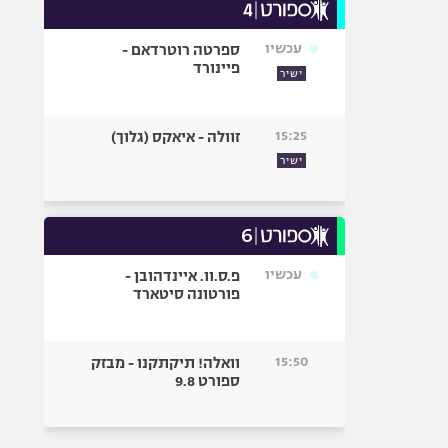
עכשיו
ספרטה רוטרדאם -
פיינורד
ישיר
15:25
זוולה - איאקס (גלוך)
ישיר
עכשיו
פ.ס.וו. איינדהובן -
פורטונה סיטארד
15:50
וואלה! תיקתקנו - מבזק
ספורט 9.8