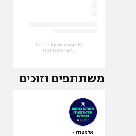
A post shared by ספורט1
(@sport1sport2)
משתתפים וזוכים
אלקטרה -