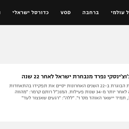
 עולמי
ברחבה
VOD
כדורסל ישראלי
ת
ל ישראלי
כדורגל עולמי
כדורסל ישראלי
על
ליגת האלופות
ליגת ווינר סל
אומית
ליגה אירופית
ליגה לאומית
וטו
ליגה אנגלית
כדורסל נשים
'ינסקי נפרד מנבחרת ישראל לאחר 22 שנה
ים
ליגה גרמנית
מכבי תל אביב
מנהל הנבחרת הבוגרת ב-22 השנים האחרונות יסיים את תפקידו בהתאחדות
מדינה
ליגה ספרדית
הפועל חולון
וייצא לפנסיה לאחר יותר מ-34 שנות פעילות. המנכ"ל רותם קרמר: "מהווה
אר האוהד מס' 1". "ללה": "רגעים שאנצור לעד"
ישראל
ליגה איטלקית
הפועל ירושלים
יפה
ליגה צרפתית
דני אבדיה
רושלים
ליגה הולנדית
ל אביב
ליגה טורקית