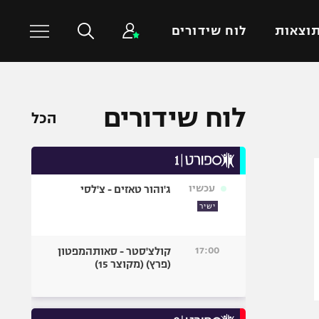
וצאות
לוח שידורים
כדורסל עולמי
ענפים נוספים
לוח שידורים
הכל
NBA
טניס
יורוליג
כדוריד
יורוקאפ
כדורעף
עכשיו
ג'והור טאזים - צ'לסי
שחייה
ישיר
ג'ודו
אגרוף
17:00
קולצ'סטר - סאותהמפטון
(פרץ) (מקוצר 15)
ספורט אולימפי
UFC
היאבקות WWE