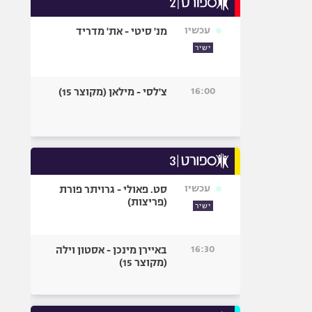
אופניים
עכשיו
מנ' סיטי - את' מדריד
ספורט מוטורי
ישיר
כדורמים
פוטבול אמריקאי NFL
16:00
צ'לסי - מילאן (מקוצר 15)
בייסבול MLB
ספורט אתגרי
ואקסטרים
אומנויות לחימה
גיימינג E-Sports
עכשיו
סט. פאולי - גרויתר פורת
(פריצות)
ישיר
16:30
באיירן מינכן - אסטון וילה
(מקוצר 15)