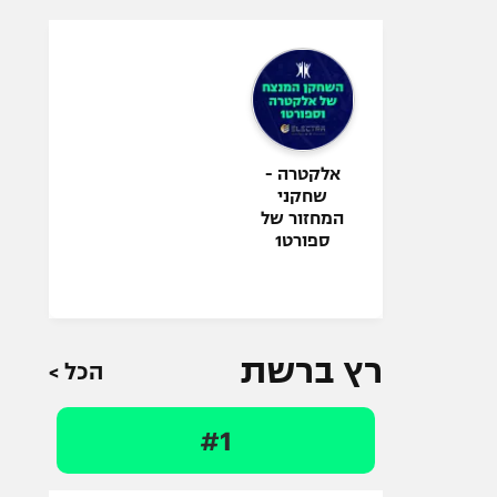
אלקטרה -
שחקני
המחזור של
ספורט1
רץ ברשת
הכל >
#1