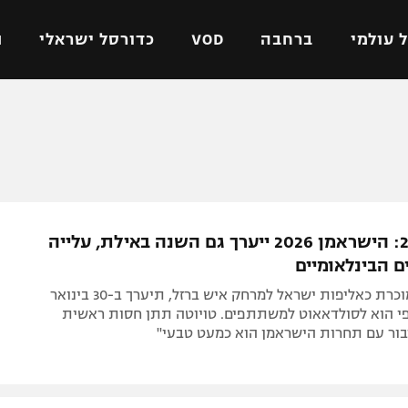
 עולמי
ברחבה
VOD
כדורסל ישראלי
ת
ל ישראלי
כדורגל עולמי
כדורסל ישראלי
על
ליגת האלופות
ליגת ווינר סל
אומית
ליגה אירופית
ליגה לאומית
וטו
ליגה אנגלית
כדורסל נשים
בפעם ה-27: הישראמן 2026 ייערך גם השנה באילת, עלייה
ים
ליגה גרמנית
מכבי תל אביב
הבינלאומיים
מדינה
ליגה ספרדית
הפועל חולון
התחרות, שמוכרת כאליפות ישראל למרחק איש ברזל, תיערך ב-30 בינואר
ישראל
ליגה איטלקית
הפועל ירושלים
שהצפי הוא לסולדאאוט למשתתפים. טויוטה תתן חסות ראשית
בור עם תחרות הישראמן הוא כמעט טבעי"
יפה
ליגה צרפתית
דני אבדיה
רושלים
ליגה הולנדית
ל אביב
ליגה טורקית