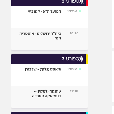
אופניים
עכשיו
הפועל ת"א - קטוביץ
ספורט מוטורי
כדורמים
פוטבול אמריקאי NFL
10:20
בית"ר ירושלים - אוסטריה
בייסבול MLB
וינה
ספורט אתגרי
ואקסטרים
אומנויות לחימה
גיימינג E-Sports
עכשיו
איאקס (גלוך) - שלבורן
11:30
טוונטה (למקין) -
דונאיסקה סטרדה