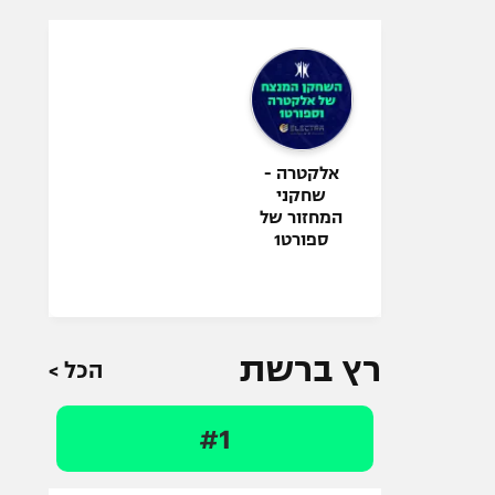
אלקטרה -
שחקני
המחזור של
ספורט1
רץ ברשת
הכל >
#1