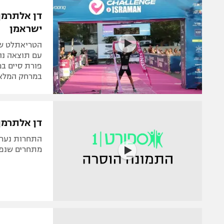
הפועל 
תקנון משתתפים וזוכים בפרסים
דן אלתרמן
הפועל 
ישראמן
תקנון עבור פעילות אלקטרה
הפועל 
תקנון עבור פעילות ספורט 1 – "מרלן"
הטריאתלט שמ
מכבי נ
טניס
פורת סיים במ
בני יהו
במרחק המלא 
גיימינג E-Sports
תנאי שימוש
דן אלתרמן 
מדיניות פרטיות
תקנון פעילות ספורט 1
מתחרים שנפלו ב-7 באוקטובר ו
רשיון להקרנה פומבית לבית עסק
הצטרפות לחבילת הערוצים
לוח דרושים – ג'ובנט
תגיות
המגזין