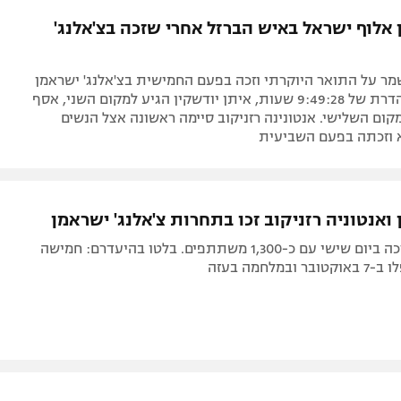
תל אביב
ליגה סינית
 אלוף ישראל באיש הברזל אחרי שזכה בצ'אלנג'
חיפה
ליגה ברזילאית
באר שבע
ליגות נוספות
ר על התואר היוקרתי וזכה בפעם החמישית בצ'אלנג' ישראמן
תניה
עם תוצאה נהדרת של 9:49:28 שעות, איתן יודשקין הגיע למקום השני, אסף
קום השלישי. אנטונינה רזניקוב סיימה ראשונה אצל הנשים
דה
וזכתה בפעם השביעית
ואנטוניה רזניקוב זכו בתחרות צ'אלנג' ישראמן
התחרות נערכה ביום שישי עם כ-1,300 משתתפים. בלטו בהיעדרם: חמישה
במלחמה בעזה