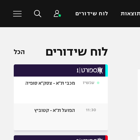
וצאות
לוח שידורים
כדורסל עולמי
ענפים נוספים
לוח שידורים
הכל
NBA
טניס
יורוליג
כדוריד
יורוקאפ
כדורעף
עכשיו
מכבי ת"א - צסק"א סופיה
שחייה
ג'ודו
אגרוף
11:30
הפועל ת"א - קטוביץ
ספורט אולימפי
UFC
היאבקות WWE