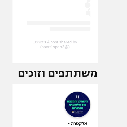
A post shared by ספורט1
(@sport1sport2)
משתתפים וזוכים
אלקטרה -