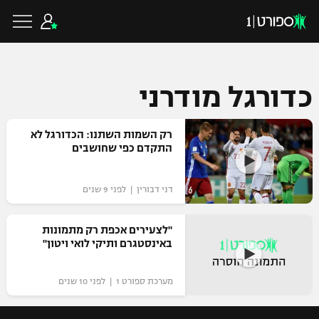
כדורגל מודרני
כדורגל ישראלי
רק השמות השתנו: הכדורגל לא
התקדם כפי שחושבים
ליגת העל
כדורגל עולמי
דני דבורין | לפני 9 שנים
ליגה לאומית
ליגת האלופות
כדורסל ישראלי
"לצעירים אכפת רק מתמונות
גביע הטוטו
באינסטגרם ותיקי לואי ויטון"
ליגה אירופית
ליגת ווינר סל
ליגיונרים
כדורסל עולמי
ליגה אנגלית
מערכת ספורט 1 | לפני 10 שנים
ליגה לאומית
גביע המדינה
NBA
ליגה גרמנית
ענפים נוספים