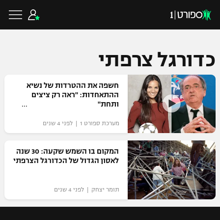
כדורגל צרפתי
כדורגל ישראלי
חשפה את ההטרדות של נשיא
ההתאחדות: "ראה רק ציצים
ותחת"
ליגת העל
כדורגל עולמי
מערכת ספורט 1 | לפני 4 שנים
ליגה לאומית
ליגת האלופות
המקום בו השמש שקעה: 30 שנה
כדורסל ישראלי
לאסון הגדול של הכדורגל הצרפתי
גביע הטוטו
ליגה אירופית
ליגת ווינר סל
ליגיונרים
כדורסל עולמי
תומר יצחק | לפני 4 שנים
ליגה אנגלית
ליגה לאומית
גביע המדינה
NBA
ליגה גרמנית
ענפים נוספים