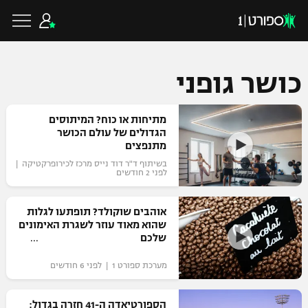
כושר גופני
כדורגל ישראלי
מתיחות או כוח? המיתוסים
הגדולים של עולם הכושר
מתנפצים
ליגת העל
בשיתוף ד"ר דוד נייס מרכז לכירופרקטיקה |
כדורגל עולמי
לפני 2 חודשים
ליגה לאומית
ליגת האלופות
אוהבים שוקולד? תופתעו לגלות
כדורסל ישראלי
שהוא מאוד עוזר לשגרת האימונים
גביע הטוטו
שלכם
ליגה אירופית
ליגת ווינר סל
ליגיונרים
כדורסל עולמי
מערכת ספורט 1 | לפני 6 חודשים
ליגה אנגלית
ליגה לאומית
גביע המדינה
NBA
הספורטיאדה ה-41 חזרה בגדול:
ליגה גרמנית
ענפים נוספים