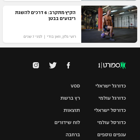
רשיון להקרנה פומבית לבית עסק
הקיץ מתקרב: 6 דרכים להשגת
ריבועים בבטן
הצטרפות לחבילת הערוצים
רועי גלזן, וואן בודי | לפני 7 שנים
לוח דרושים – ג'ובנט
תגיות
המגזין
כדורגל ישראלי
VOD
כדורגל עולמי
רץ ברשת
ליגת העל
כדורסל ישראלי
תוצאות
ליגת
ליגה לאומית
האלופות
כדורסל עולמי
לוח שידורים
ליגת ווינר
סל
גביע הטוטו
ענפים נוספים
ברחבה
ליגה
NBA