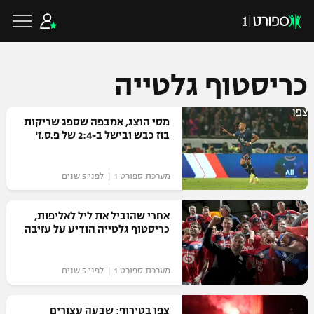
כריסטוף גלטייה
צפו
כדורגל ישראלי
מסי הוצג, אמבפה שספג שריקות
בוז כבש ובישל ב-2:4 של פ.ס.ז'
ליגת העל
כדורגל עולמי
מערכת ספורט 1 | לפני 5 שנים
ליגה לאומית
ליגת האלופות
אחרי שהוביל את ליל לאליפות,
כדורסל ישראלי
כריסטוף גלטייה הודיע על עזיבה
גביע הטוטו
ליגה אירופית
ליגת ווינר סל
ליגיונרים
כדורסל עולמי
מערכת ספורט 1 | לפני 5 שנים
ליגה אנגלית
ליגה לאומית
גביע המדינה
NBA
צפו בטירוף: שבעה עצורים
ליגה גרמנית
ענפים נוספים