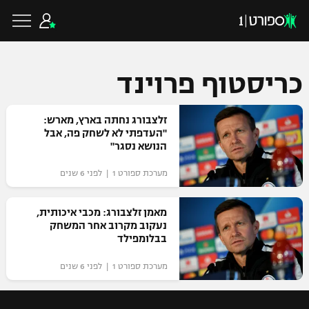
כריסטוף פרוינד
כדורגל ישראלי
זלצבורג נחתה בארץ, מארש:
"העדפתי לא לשחק פה, אבל
הנושא נסגר"
ליגת העל
כדורגל עולמי
מערכת ספורט 1 | לפני 6 שנים
ליגה לאומית
ליגת האלופות
מאמן זלצבורג: מכבי איכותית,
כדורסל ישראלי
נעקוב מקרוב אחר המשחק
גביע הטוטו
בבלומפילד
ליגה אירופית
ליגת ווינר סל
ליגיונרים
כדורסל עולמי
מערכת ספורט 1 | לפני 6 שנים
ליגה אנגלית
ליגה לאומית
גביע המדינה
NBA
ליגה גרמנית
ענפים נוספים