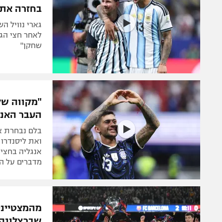
בחזרה את 
גארי נוויל ה
לאחר חצי הגמ
שחקן"
"מקווה של
העבר האנג
בלם נבחרת אר
אנגליה בחצי 
מדברים על המ
שברצלונה 