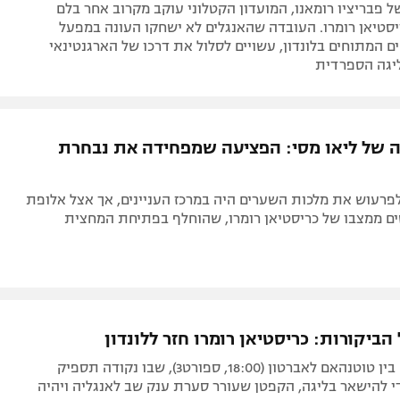
של פבריציו רומאנו, המועדון הקטלוני עוקב מקרוב אחר בלם
סטיאן רומרו. העובדה שהאנגלים לא ישחקו העונה במפעל
ים המתוחים בלונדון, עשויים לסלול את דרכו של הארגנטינאי
ליגה הספרדית
 של ליאו מסי: הפציעה שמפחידה את נבחרת
פרעוש את מלכות השערים היה במרכז העניינים, אך אצל אלופת
ם ממצבו של כריסטיאן רומרו, שהוחלף בפתיחת המחצית
הביקורות: כריסטיאן רומרו חזר ללונדון
לפני המשחק בין טוטנהאם לאברטון (18:00, ספורט3), שבו נקודה תספיק
י להישאר בליגה, הקפטן שעורר סערת ענק שב לאנגליה ויהיה