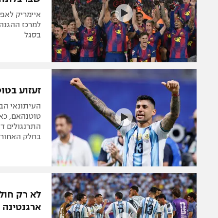
איימריק לאפו
למרכז ההגנה,
בסגל
זעזוע בטוט
העיתונאי הבכ
טוטנהאם, כאש
בחלק האחורי
לא רק חול
ארגנטינה