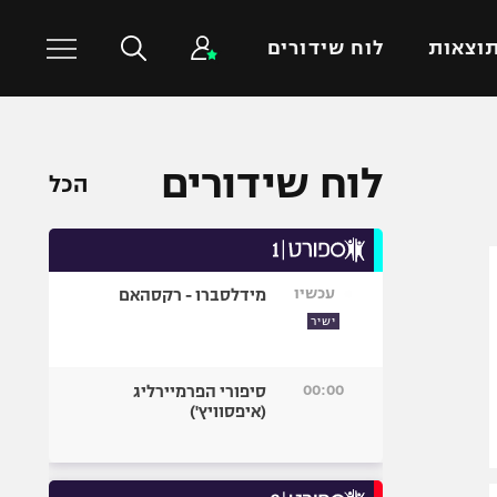
וצאות
לוח שידורים
כדורסל עולמי
ענפים נוספים
לוח שידורים
הכל
NBA
טניס
יורוליג
כדוריד
יורוקאפ
כדורעף
עכשיו
מידלסברו - רקסהאם
שחייה
ישיר
ג'ודו
אגרוף
00:00
סיפורי הפרמיירליג
(איפסוויץ')
ספורט אולימפי
UFC
היאבקות WWE