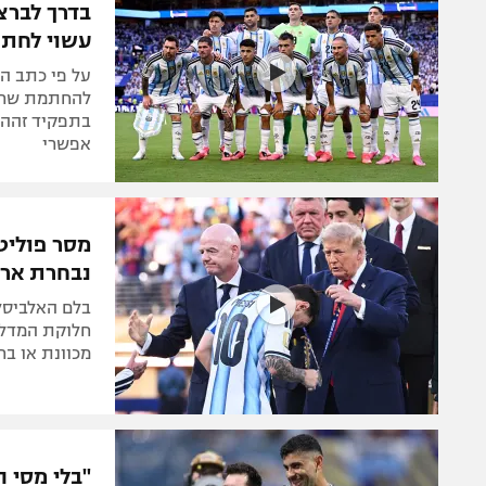
בדרך לברצל
עשוי לחתו
על פי כתב ה
להחתמת שחקן
בתפקיד זהה י
אפשרי
מסר פוליט
נבחרת ארג
בלם האלביסל
חלוקת המדלי
מכוונת או ב
"בלי מסי ה