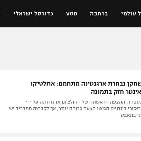
 עולמי
ברחבה
VOD
כדורסל ישראלי
ת
ל ישראלי
כדורגל עולמי
כדורסל ישראלי
על
ליגת האלופות
ליגת ווינר סל
אומית
ליגה אירופית
ליגה לאומית
וטו
ליגה אנגלית
כדורסל נשים
חקן נבחרת ארגנטינה מתחמם: אתלטיקו
ים
ליגה גרמנית
מכבי תל אביב
אינטר חזק בתמונה
מדינה
ליגה ספרדית
הפועל חולון
בספרד, ההצעה הראשונה של הקולצ'ונרוס נדחתה על ידי
ישראל
ליגה איטלקית
הפועל ירושלים
אזורי בינתיים הגישו הצעה גבוהה יותר, אך לקבוצה ממדריד יש
י במאבק
יפה
ליגה צרפתית
דני אבדיה
רושלים
ליגה הולנדית
ל אביב
ליגה טורקית