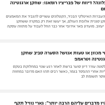
ונה? דיווח של פבריציו רומאנו: שחקן ארגנטינה
ם
העברות האיטלקי הבכיר, הקטלונים עשויים להגביר את המאמצים
 סגנית אלופת העולם, אך יעשו זאת רק במקרה ששחקן
עזוב. מועדון פאר אירופי אחר כבר החל לעבוד על מתווה עסקה
י מכוון או טעות אנוש? הסערה סביב שחקן
נטינה וטראמפ
סטה עורר דיון סוער ברשת לאחר רגע שנוי במחלוקת בטקס
ות אחרי ההפסד בגמר, כאשר רבים תהו האם מדובר במחווה
חוסר תשומת לב
יו מדברים עליהם הרבה יותר": גארי נוויל תקף