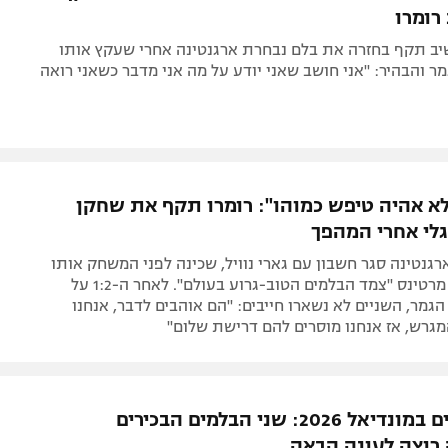
רומרו
שיב תקף בחזרה את בלם נבחרת ארגנטינה אחרי שעקץ אותו
ר והבהיר: "אני חושב שאני יודע על מה אני מדבר כשאני רואה
א אהיה טיפש כמוהו": רומרו תקף את שחקן
לי אחרי המהפך
גנטינה סגר חשבון עם גארי נוויל, שכינה לפני המשחק אותו
ואת ליסנדרו מרטינס "צמד הבלמים הטוב-גרוע בעולם". לאחר ה-1:2 על
הגמר, השניים לא נשארו חייבים: "הם אוהבים לדבר, אנחנו
גרש, אז אנחנו מוסרים להם דרישת שלום"
מהמצטיינים במונדיאל 2026: שני הבלמים הבכירים
רוצה לעונה הבאה