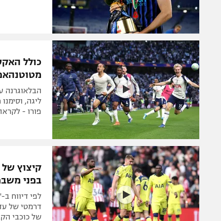
כולל האקס
מטוטנהאם
הבלאוגרנה ע
ליגה, וסימנו
פורו - לקראת
בפני משבר
של כוכבי הק