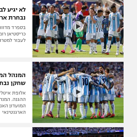
הפועל 
תקנון משתתפים וזוכים בפרסים
לא יגיע לב
הפועל 
נבחרת ארג
תקנון עבור פעילות אלקטרה
הפועל 
תקנון עבור פעילות ספורט 1 – "מרלן"
בספרד מדווח
מכבי נ
כריסטיאן רומ
טניס
לעבור למטרופ
בני יהו
גיימינג E-Sports
תנאי שימוש
המנהל המק
מדיניות פרטיות
שחקן נבחר
תקנון פעילות ספורט 1
אלופת איטליה
רשיון להקרנה פומבית לבית עסק
ההגנה. המנה
המועדון האנג
הצטרפות לחבילת הערוצים
הארגנטינאי
לוח דרושים – ג'ובנט
תגיות
המגזין