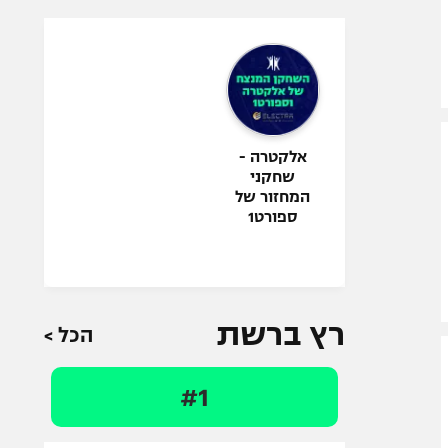
אלקטרה -
שחקני
המחזור של
ספורט1
רץ ברשת
הכל >
#1