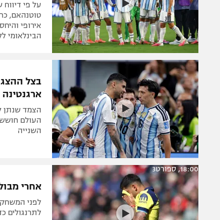
על פי דיווח 
טוטנהאם, כרי
אירופי והיחס
הבינלאומי ל
בצל ההצגה
ארגנטינה
הצמד שנתן ל
העולם חוששי
השנייה
18:00, ספורט3
אחרי מבול 
לתרנגולים כד