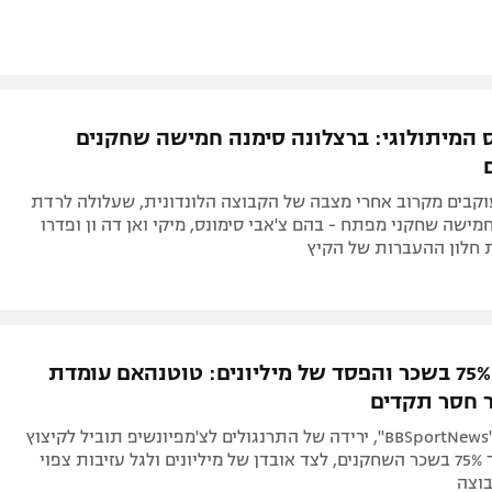
 המיתולוגי: ברצלונה סימנה חמישה שחקנים
וקבים מקרוב אחרי מצבה של הקבוצה הלונדונית, שעלולה לרדת
 חמישה שחקני מפתח - בהם צ'אבי סימונס, מיקי ואן דה ון ופדרו
 חלון ההעברות של הקיץ
קיצוץ של 75% בשכר והפסד של מיליונים: טוטנהאם עומדת
 חסר תקדים
לפי דיווח ב-"BBSportNews", ירידה של התרנגולים לצ'מפיונשיפ תוביל לקיצוץ
דרמטי של עד 75% בשכר השחקנים, לצד אובדן של מיליונים ולגל עזיבות צפוי
בוצה