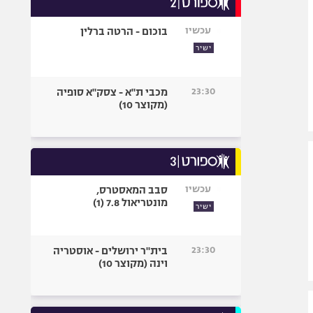
אופניים
עכשיו
בוכום - הרטה ברלין
ספורט מוטורי
ישיר
כדורמים
פוטבול אמריקאי NFL
23:30
מכבי ת"א - צסק"א סופיה
בייסבול MLB
(מקוצר 10)
ספורט אתגרי
ואקסטרים
אומנויות לחימה
גיימינג E-Sports
עכשיו
סבב המאסטרס,
מונטריאול 7.8 (1)
ישיר
23:30
בית"ר ירושלים - אוסטריה
וינה (מקוצר 10)