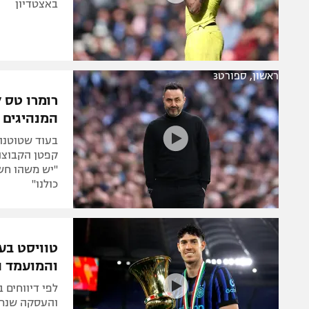
באצטדיון
ראשון, ספורט3
רומרו טס ל
המנהיגים 
בעוד שטוטנהא
קפטן הקבוצה
"יש משהו חשו
כולנו"
טוויסט בע
והמועמד ה
לפי דיווחים 
והעסקה שנרא