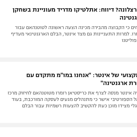
תל אביב
ליגה סינית
רצלונה? דיווח: אתלטיקו מדריד מעוניינת בשחקן
חיפה
ליגה ברזילאית
נטינה
באר שבע
ליגות נוספות
ים כי הקבוצה מהבירה מכינה הצעה ראשונה לטוטנהאם עבור
תניה
רו. למרות התעניינות גם מצד אינטר, הבלם הארגנטינאי מעדיף
וליטנו
דה
צועי של אינטר: "אנחנו במו"מ מתקדם עם
ת ארגנטינה"
 אינטר מנסה לצרף את כריסטיאן רומרו מטוטנהאם לחיזוק מרכז
ל הספורטיבי אישר כי מתנהלים מגעים לעסקה המורכבת, בעוד
לי מצידו מוכן כעת להקשיב להצעות רשמיות עבור הבלם