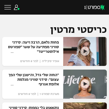
כריסטי מרטין
כדורגל ישראלי
פחות גלאם, הרבה זיעה: סידני
סוויני מפתיעה על שער "ספורטס
אילוסטרייטד"
ליגת העל
כדורגל עולמי
אופיר סיביליה | לפני 8 חודשים
ליגה לאומית
ליגת האלופות
"החזה שלי גדל, והישבן שלי הפך
כדורסל ישראלי
עצום": סידני סוויני מגלמת
גביע הטוטו
אלופת אגרוף
ליגה אירופית
ליגת ווינר סל
ליגיונרים
כדורסל עולמי
מערכת ספורט 1 | לפני 8 חודשים
ליגה אנגלית
ליגה לאומית
גביע המדינה
NBA
נוקאאוט בלי כפפות: סידני סוויני
ליגה גרמנית
ענפים נוספים