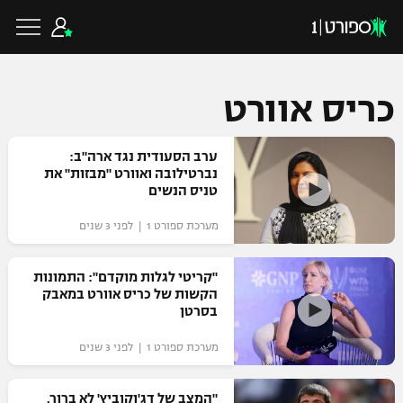
כריס אוורט
כדורגל ישראלי
ערב הסעודית נגד ארה"ב:
נברטילובה ואוורט "מבזות" את
טניס הנשים
ליגת העל
כדורגל עולמי
מערכת ספורט 1 | לפני 3 שנים
ליגה לאומית
ליגת האלופות
"קריטי לגלות מוקדם": התמונות
כדורסל ישראלי
הקשות של כריס אוורט במאבק
גביע הטוטו
בסרטן
ליגה אירופית
ליגת ווינר סל
ליגיונרים
כדורסל עולמי
מערכת ספורט 1 | לפני 3 שנים
ליגה אנגלית
ליגה לאומית
גביע המדינה
NBA
"המצב של דג'וקוביץ' לא ברור.
ליגה גרמנית
ענפים נוספים