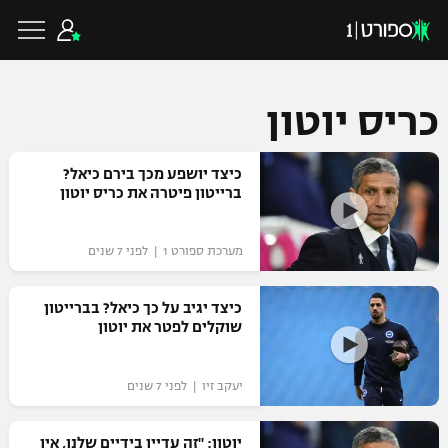
כריס יוטון
כדורגל ישראלי
כיצד יושפע מכך בירם כיאל?
ברייטון פיטרה את כריס יוטון
ליגת העל
כדורגל עולמי
מערכת ספורט 1 | לפני 7 שנים
ליגה לאומית
ליגת האלופות
כיצד יגיב על כך כיאל? בברייטון
כדורסל ישראלי
שוקלים לפטר את יוטון
גביע הטוטו
ליגה אירופית
ליגת ווינר סל
ליגיונרים
כדורסל עולמי
יעקב זיו | לפני 7 שנים
ליגה אנגלית
ליגה לאומית
גביע המדינה
NBA
יוטון: "זה עדיין בידיים שלנו, אין
ליגה גרמנית
ענפים נוספים