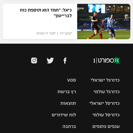
כיאל: "חמד הוא תוספת כוח
לברייטון"
יעקב זיו | לפני 11 שנים
כדורגל ישראלי
VOD
כדורגל עולמי
רץ ברשת
ליגת העל
כדורסל ישראלי
תוצאות
ליגת
ליגה לאומית
האלופות
כדורסל עולמי
לוח שידורים
ליגת ווינר
סל
גביע הטוטו
ענפים נוספים
ברחבה
ליגה
NBA
אירופית