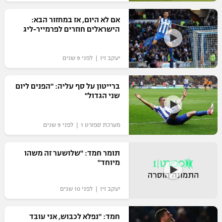
רשיון להקרנה פומבית לבית עסק
אם לא היום, אז במחזור הבא:
הישראלים חוזרים לפרמייר-ליג
הצטרפות לחבילת הערוצים
יעקב זיו | לפני 9 שנים
לוח דרושים – ג'ובנט
תגיות
ברייטון על סף עליה: "הפנים ליום
שני הגדול"
המגזין
מערכת ספורט 1 | לפני 9 שנים
תומר חמד: "שלושער זה משהו
מיוחד"
יעקב זיו | לפני 10 שנים
חמד: "נפלא לכבוש, אני עובד