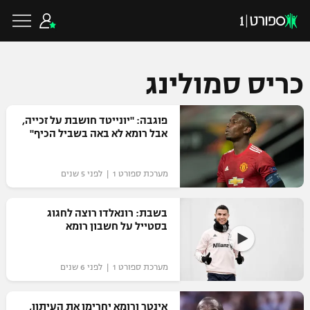
כריס סמולינג
כדורגל ישראלי
פוגבה: "יונייטד חושבת על זכייה,
אבל רומא לא באה בשביל הכיף"
ליגת העל
כדורגל עולמי
מערכת ספורט 1 | לפני 5 שנים
ליגה לאומית
ליגת האלופות
בשבת: רונאלדו רוצה לחגוג
כדורסל ישראלי
בסטייל על חשבון רומא
גביע הטוטו
ליגה אירופית
ליגת ווינר סל
ליגיונרים
כדורסל עולמי
מערכת ספורט 1 | לפני 6 שנים
ליגה אנגלית
ליגה לאומית
גביע המדינה
NBA
אינטר ורומא יחרימו את העיתון,
ליגה גרמנית
ענפים נוספים