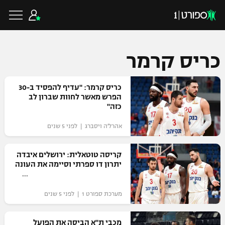
כריס קרמר
כדורגל ישראלי
כריס קרמר: "עדיף להפסיד ב-30
הפרש מאשר לחוות שברון לב
כזה"
ליגת העל
כדורגל עולמי
אהרל'ה ויסברג | לפני 5 שנים
ליגה לאומית
ליגת האלופות
קריסה טוטאלית: ירושלים איבדה
כדורסל ישראלי
יתרון דו ספרתי וסיימה את העונה
גביע הטוטו
ליגה אירופית
ליגת ווינר סל
ליגיונרים
כדורסל עולמי
מערכת ספורט 1 | לפני 5 שנים
ליגה אנגלית
ליגה לאומית
גביע המדינה
NBA
מכבי ת"א הביסה את הפועל
ליגה גרמנית
ענפים נוספים