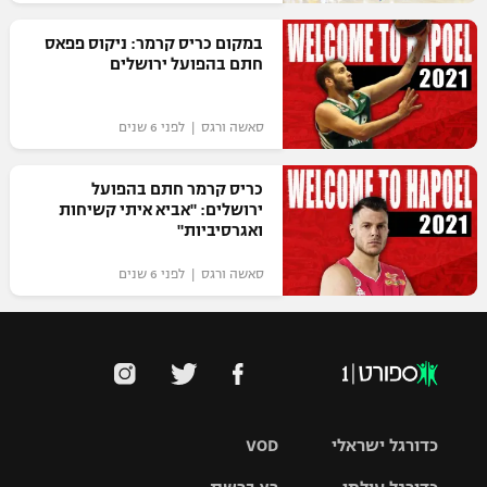
רשיון להקרנה פומבית לבית עסק
במקום כריס קרמר: ניקוס פפאס
חתם בהפועל ירושלים
הצטרפות לחבילת הערוצים
סאשה ורגס | לפני 6 שנים
לוח דרושים – ג'ובנט
תגיות
כריס קרמר חתם בהפועל
ירושלים: "אביא איתי קשיחות
ואגרסיביות"
המגזין
סאשה ורגס | לפני 6 שנים
כדורגל ישראלי
VOD