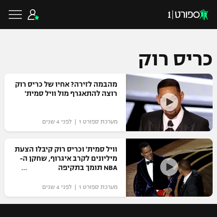
כריס רוק
כדורגל ישראלי
מהבמה לזירה? אחיו של כריס רוק
רוצה להתאגרף מול וויל סמית'
ליגת העל
כדורגל עולמי
מערכת ספורט 1 | לפני 4 שנים
ליגה לאומית
ליגת האלופות
וויל סמית' וכריס רוק קיבלו הצעת
כדורסל ישראלי
מיליונים לקרב איגרוף, שחקן ה-
גביע הטוטו
NBA תומך בתקיפה
ליגה אירופית
ליגת ווינר סל
ליגיונרים
כדורסל עולמי
מערכת ספורט 1 | לפני 4 שנים
ליגה אנגלית
ליגה לאומית
גביע המדינה
NBA
ליגה גרמנית
ענפים נוספים