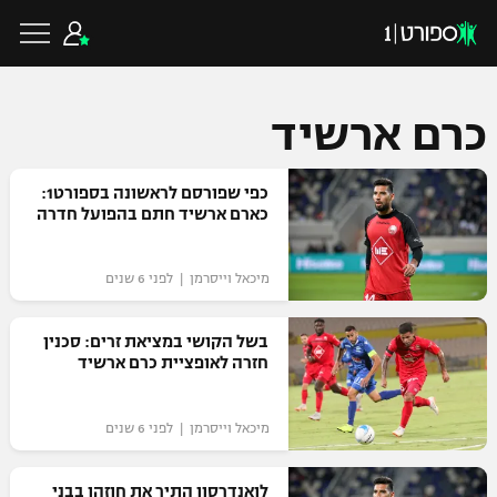
כרם ארשיד
כדורגל ישראלי
כפי שפורסם לראשונה בספורט1:
כארם ארשיד חתם בהפועל חדרה
ליגת העל
כדורגל עולמי
מיכאל וייסרמן | לפני 6 שנים
ליגה לאומית
ליגת האלופות
בשל הקושי במציאת זרים: סכנין
כדורסל ישראלי
חזרה לאופציית כרם ארשיד
גביע הטוטו
ליגה אירופית
ליגת ווינר סל
ליגיונרים
כדורסל עולמי
מיכאל וייסרמן | לפני 6 שנים
ליגה אנגלית
ליגה לאומית
גביע המדינה
NBA
לואנדרסון התיר את חוזהו בבני
ליגה גרמנית
ענפים נוספים