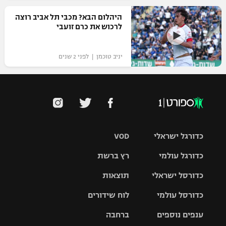
רשיון להקרנה פומבית לבית עסק
היהלום הבא? מכבי תל אביב רוצה
לרכוש את כרם זועבי
הצטרפות לחבילת הערוצים
יניב טוכמן | לפני 2 שנים
לוח דרושים – ג'ובנט
תגיות
המגזין
כדורגל ישראלי
VOD
כדורגל עולמי
רץ ברשת
ליגת העל
כדורסל ישראלי
תוצאות
ליגת
ליגה לאומית
האלופות
כדורסל עולמי
לוח שידורים
ליגת ווינר
סל
גביע הטוטו
ענפים נוספים
ברחבה
ליגה
NBA
אירופית