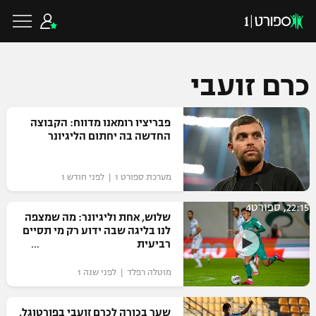
כרם זועבי
כדורגל ישראלי
פבריציו רומאנו מדווח: הקבוצה
החדשה בה יחתום הליגיונר
ליגת העל
כדורגל עולמי
מערכת ספורט 1 | לפני חודש 1
ליגה לאומית
22:15, ספורט4
ליגת האלופות
שלוש, אחת וליגיונר: מה שמצפה
כדורסל ישראלי
לנו בליגה שבה ידוע רק מי תסיים
גביע הטוטו
רביעית
ליגה אירופית
ליגת ווינר סל
ליגיונרים
כדורסל עולמי
מוטלה רפלד | לפני שנה 1
ליגה אנגלית
ליגה לאומית
גביע המדינה
NBA
שער בכורה לכרם זועבי בפורטוגל,
ליגה גרמנית
ענפים נוספים