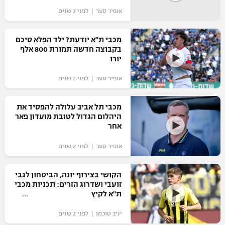
אופיר סער | לפני 2 שנים
"מחצית בשכונה" – פודקאסט
אופניים
מכבי ת"א יודעת? ילד הפלא סיכם
ספורט מוטורי
משתתפים וזוכים בפרסים
בקבוצה חדשה תמורת 800 אלף
יורו
כדורמים
תקנון משתתפים וזוכים בפרסים
אופיר סער | לפני 2 שנים
טניס
פוטבול אמריקאי NFL
תקנון עבור פעילות אלקטרה
מכבי תל אביב עלולה להפסיד את
גיימינג E-Sports
היהלום הגדול לטובת מועדון פאר
בייסבול MLB
תקנון עבור פעילות ספורט 1 – "מרלן"
אחר
ספורט אתגרי ואקסטרים
אופיר סער | לפני 2 שנים
תנאי שימוש
אומנויות לחימה
הקושי בצירוף יונה, הביטחון לגבי
מדיניות פרטיות
זועבי ושדרוג הזרים: תכניות מכבי
גיימינג E-Sports
ת"א לקיץ
תקנון פעילות ספורט 1
יניב טוכמן | לפני 2 שנים