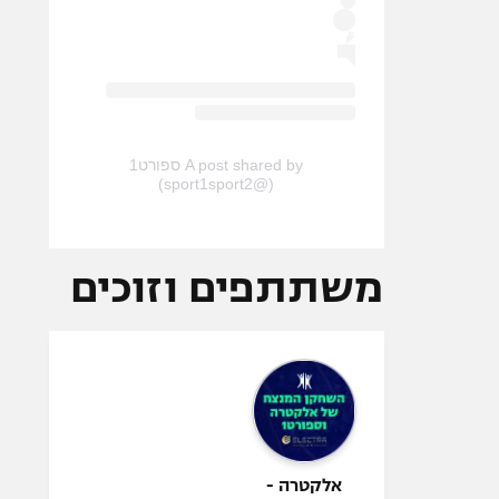
A post shared by ספורט1
(@sport1sport2)
משתתפים וזוכים
אלקטרה -