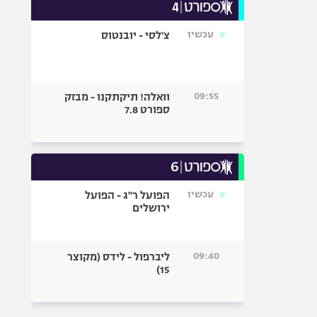
עכשיו
צ'לסי - יובנטוס
09:55
וואלה! תיקתקנו - מבזק
ספורט 7.8
עכשיו
הפועל ר"ג - הפועל
ירושלים
09:40
ליברפול - לידס (מקוצר
15)