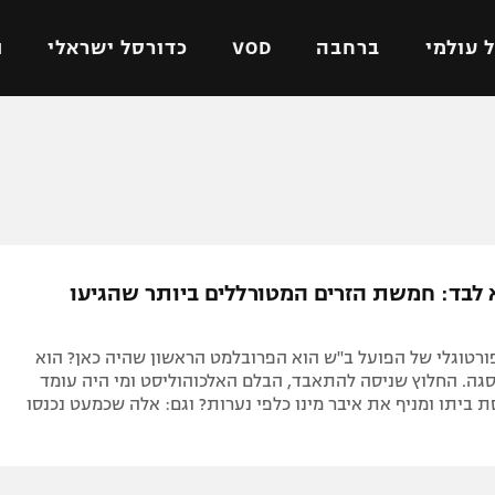
 עולמי
ברחבה
VOD
כדורסל ישראלי
ת
ל ישראלי
כדורגל עולמי
כדורסל ישראלי
על
ליגת האלופות
ליגת ווינר סל
אומית
ליגה אירופית
ליגה לאומית
וטו
ליגה אנגלית
כדורסל נשים
א לבד: חמשת הזרים המטורללים ביותר שהגיעו
ים
ליגה גרמנית
מכבי תל אביב
מדינה
ליגה ספרדית
הפועל חולון
טוגלי של הפועל ב"ש הוא הפרובלמט הראשון שהיה כאן? הוא
ישראל
ליגה איטלקית
הפועל ירושלים
גה. החלוץ שניסה להתאבד, הבלם האלכוהוליסט ומי היה עומד
 ביתו ומניף את איבר מינו כלפי נערות? וגם: אלה שכמעט נכנסו
יפה
ליגה צרפתית
דני אבדיה
רושלים
ליגה הולנדית
ל אביב
ליגה טורקית