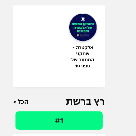
אלקטרה -
שחקני
המחזור של
ספורט1
רץ ברשת
הכל >
#1