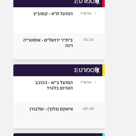
אופניים
עכשיו
הפועל ת"א - קטוביץ
ספורט מוטורי
כדורמים
פוטבול אמריקאי NFL
10:20
בית"ר ירושלים - אוסטריה
בייסבול MLB
וינה
ספורט אתגרי
ואקסטרים
אומנויות לחימה
גיימינג E-Sports
עכשיו
הפועל ב"ש - הכוכב
האדום בלגרד
09:40
איאקס (גלוך) - שלבורן