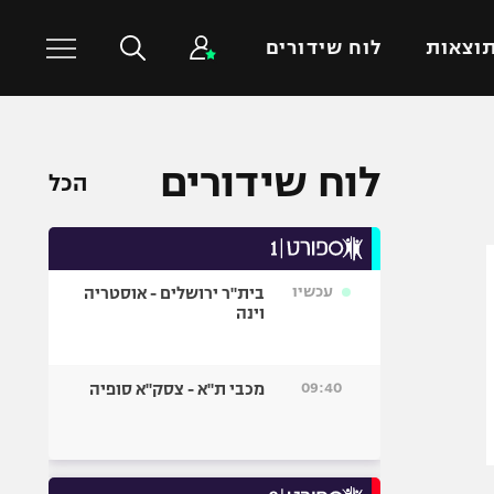
וצאות
לוח שידורים
כדורסל עולמי
ענפים נוספים
לוח שידורים
הכל
NBA
טניס
יורוליג
כדוריד
יורוקאפ
כדורעף
עכשיו
בית"ר ירושלים - אוסטריה
שחייה
וינה
ג'ודו
אגרוף
09:40
מכבי ת"א - צסק"א סופיה
ספורט אולימפי
UFC
היאבקות WWE