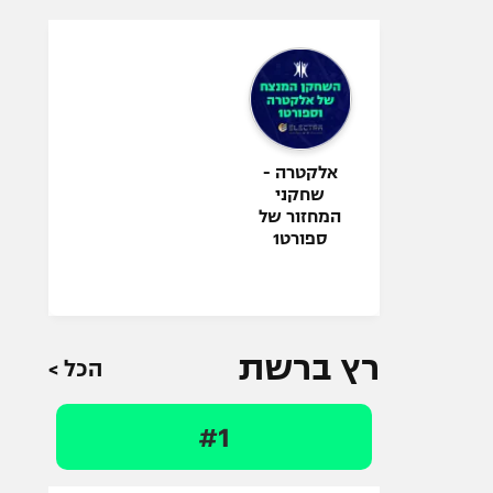
אלקטרה -
שחקני
המחזור של
ספורט1
רץ ברשת
הכל >
#1