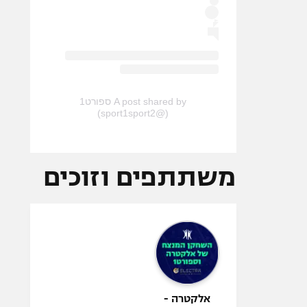
A post shared by ספורט1
(@sport1sport2)
משתתפים וזוכים
אלקטרה -