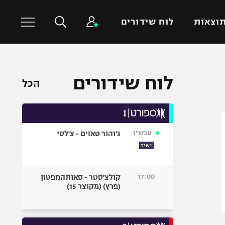
וצאות
לוח שידורים
כדורסל עולמי
ענפים נוספים
לוח שידורים
הכל
NBA
טניס
יורוליג
כדוריד
יורוקאפ
כדורעף
עכשיו
ג'והור טאזים - צ'לסי
שחייה
ישיר
ג'ודו
אגרוף
17:00
קולצ'סטר - סאותהמפטון
(פרץ) (מקוצר 15)
ספורט אולימפי
UFC
היאבקות WWE