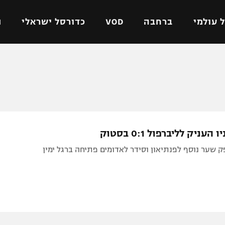
 עולמי
ברחבה
VOD
כדורסל ישראלי
ת
ל ישראלי
כדורגל עולמי
כדורסל ישראלי
על
ליגת האלופות
ליגת ווינר סל
אומית
ליגה אירופית
ליגה לאומית
וטו
ליגה אנגלית
כדורסל נשים
העניק לליברפול 0:1 בסטוק
ים
ליגה גרמנית
מכבי תל אביב
ק שער נוסף לפנתיאון וסידר לאדומים פתיחה ברגל ימין
מדינה
ליגה ספרדית
הפועל חולון
ישראל
ליגה איטלקית
הפועל ירושלים
יפה
ליגה צרפתית
דני אבדיה
רושלים
ליגה הולנדית
ל אביב
ליגה טורקית