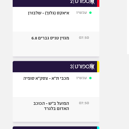
אופניים
עכשיו
איאקס (גלוך) - שלבורן
ספורט מוטורי
כדורמים
פוטבול אמריקאי NFL
07:50
מגזין טניס גברים 6.8
בייסבול MLB
ספורט אתגרי
ואקסטרים
אומנויות לחימה
גיימינג E-Sports
עכשיו
מכבי ת"א - צסק"א סופיה
07:50
הפועל ב"ש - הכוכב
האדום בלגרד