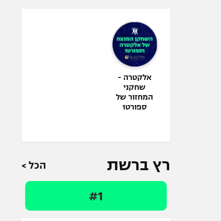
אלקטרה -
שחקני
המחזור של
ספורט1
רץ ברשת
הכל >
#1