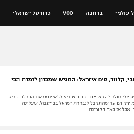
 עולמי
ברחבה
VOD
כדורסל ישראלי
ת
ל ישראלי
כדורגל עולמי
כדורסל ישראלי
על
ליגת האלופות
ליגת ווינר סל
אומית
ליגה אירופית
ליגה לאומית
וטו
ליגה אנגלית
כדורסל נשים
עבי, קלוזר, טים איזראל: המגיש שמכוון לרמות הכי
ים
ליגה גרמנית
מכבי תל אביב
מדינה
ליגה ספרדית
הפועל חולון
אלי חולם להגיש את הכדור שיביא לג'איינטס את הוורלד סיריס.
ישראל
ליגה איטלקית
הפועל ירושלים
א ירק דם עד שהתקבל לנבחרת ישראל בבייסבול, שעלתה
 אבל אז באה הקורונה
יפה
ליגה צרפתית
דני אבדיה
רושלים
ליגה הולנדית
ל אביב
ליגה טורקית