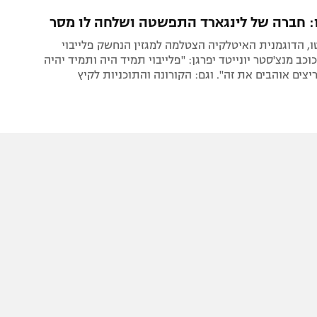
תל אביב
ליגה סינית
: חברה של לינגארד התפשטה ושלחה לו מסר
חיפה
ליגה ברזילאית
, הדוגמנית האיטלקיה הצטלמה למגזין הנחשק פלייבוי
באר שבע
ליגות נוספות
כב מנצ'סטר יונייטד יפרגן: "פלייבוי תמיד היה ותמיד יהיה
יצים אוהבים את זה". וגם: הקורונה והתוכניות לקיץ
תניה
דה