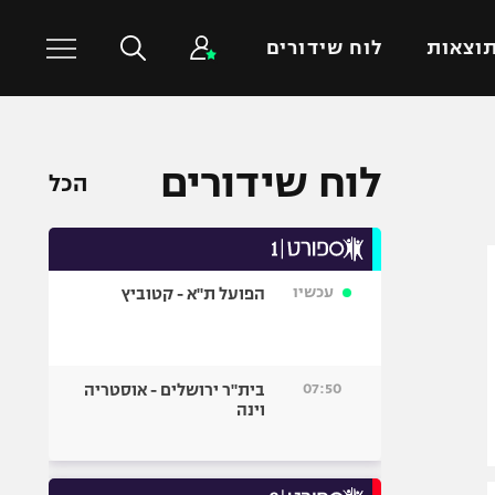
וצאות
לוח שידורים
כדורסל עולמי
ענפים נוספים
לוח שידורים
הכל
NBA
טניס
יורוליג
כדוריד
יורוקאפ
כדורעף
עכשיו
הפועל ת"א - קטוביץ
שחייה
ג'ודו
אגרוף
07:50
בית"ר ירושלים - אוסטריה
וינה
ספורט אולימפי
UFC
היאבקות WWE