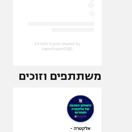
A post shared by ספורט1
(@sport1sport2)
משתתפים וזוכים
אלקטרה -