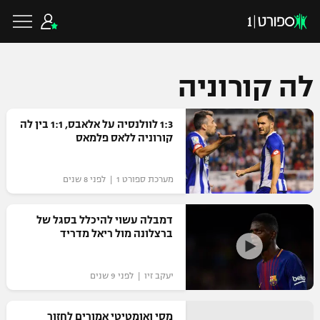
לה קורוניה
כדורגל ישראלי
1:3 לוולנסיה על אלאבס, 1:1 בין לה
קורוניה ללאס פלמאס
ליגת העל
כדורגל עולמי
מערכת ספורט 1 | לפני 8 שנים
ליגה לאומית
ליגת האלופות
דמבלה עשוי להיכלל בסגל של
כדורסל ישראלי
ברצלונה מול ריאל מדריד
גביע הטוטו
ליגה אירופית
ליגת ווינר סל
ליגיונרים
כדורסל עולמי
יעקב זיו | לפני 9 שנים
ליגה אנגלית
ליגה לאומית
גביע המדינה
NBA
מסי ואומטיטי אמורים לחזור
ליגה גרמנית
ענפים נוספים