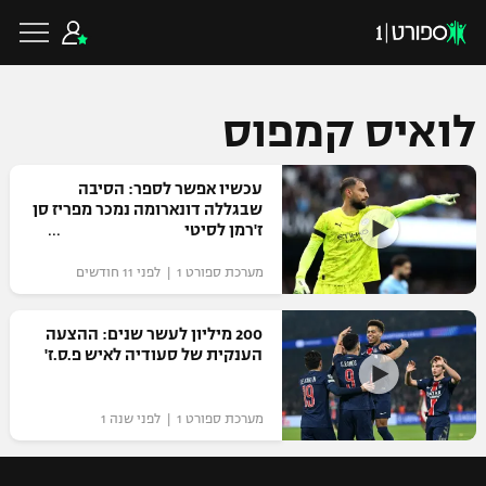
לואיס קמפוס
כדורגל ישראלי
עכשיו אפשר לספר: הסיבה
שבגללה דונארומה נמכר מפריז סן
ז'רמן לסיטי
ליגת העל
כדורגל עולמי
מערכת ספורט 1 | לפני 11 חודשים
ליגה לאומית
ליגת האלופות
200 מיליון לעשר שנים: ההצעה
כדורסל ישראלי
הענקית של סעודיה לאיש פ.ס.ז'
גביע הטוטו
ליגה אירופית
ליגת ווינר סל
ליגיונרים
כדורסל עולמי
מערכת ספורט 1 | לפני שנה 1
ליגה אנגלית
ליגה לאומית
גביע המדינה
NBA
ליגה גרמנית
ענפים נוספים