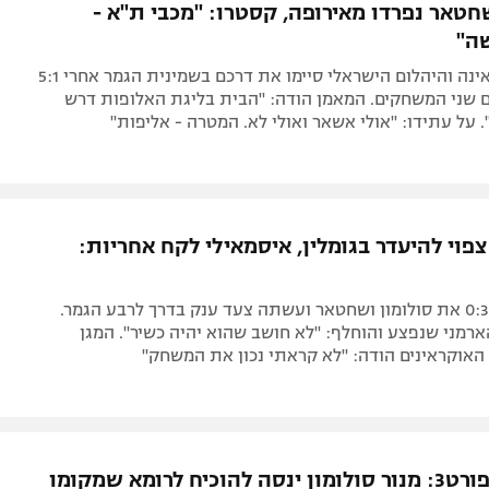
חטאר נפרדו מאירופה, קסטרו: "מכבי ת"א -
ה"
אלופת אוקראינה והיהלום הישראלי סיימו את דרכם בשמינית הגמר אחרי 5:1
ם שני המשחקים. המאמן הודה: "הבית בליגת האלופות דרש
. על עתידו: "אולי אשאר ואולי לא. המטרה - אליפות"
פוי להיעדר בגומלין, איסמאילי לקח אחריות:
רומא הביסה 0:3 את סולומון ושחטאר ועשתה צעד ענק בדרך לרבע הגמר.
רמני שנפצע והוחלף: "לא חושב שהוא יהיה כשיר". המגן
האוקראינים הודה: "לא קראתי נכון את המשחק"
חמישי בספורט3: מנור סולומון ינסה להוכיח לרומא שמקומו