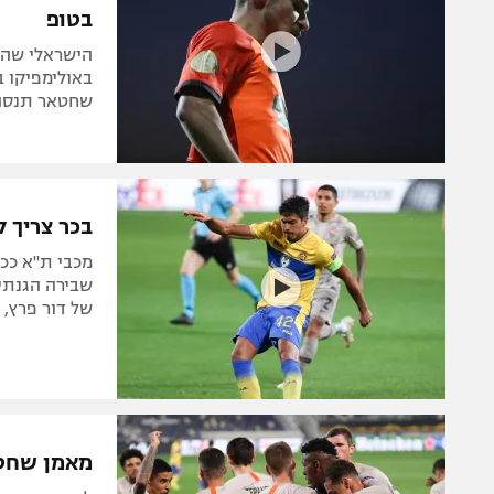
בטופ
הישראלי שהו
באולימפיקו ב
שחטאר תנסה 
בכר צריך לדא
מכבי ת"א ככ
שבירה הגנתי
של דור פרץ,
מאמן שחטא