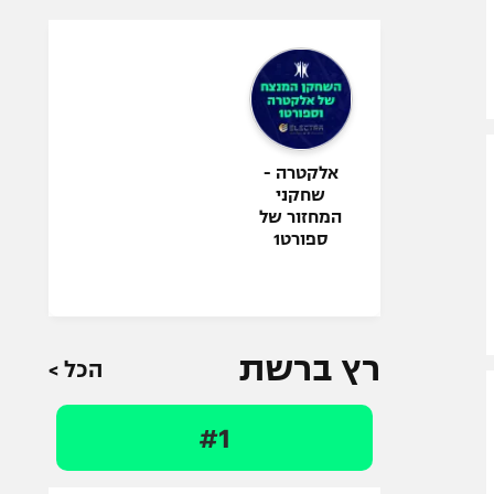
אלקטרה -
שחקני
המחזור של
ספורט1
רץ ברשת
הכל >
#1