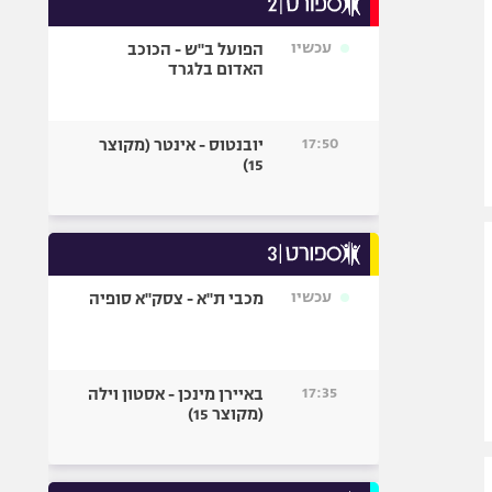
אופניים
עכשיו
הפועל ב"ש - הכוכב
ספורט מוטורי
האדום בלגרד
כדורמים
פוטבול אמריקאי NFL
17:50
יובנטוס - אינטר (מקוצר
בייסבול MLB
15)
ספורט אתגרי
ואקסטרים
אומנויות לחימה
גיימינג E-Sports
עכשיו
מכבי ת"א - צסק"א סופיה
17:35
באיירן מינכן - אסטון וילה
(מקוצר 15)