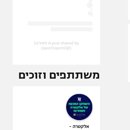
A post shared by ספורט1
(@sport1sport2)
משתתפים וזוכים
אלקטרה -