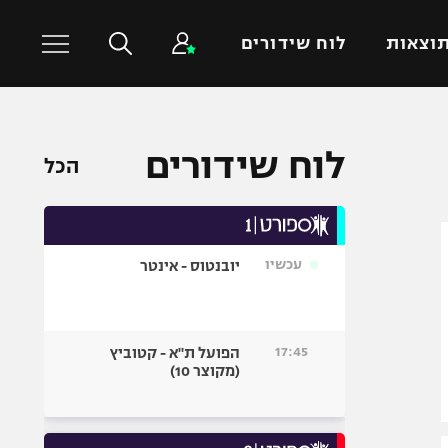
וצאות
לוח שידורים
כדורסל עולמי
ענפים נוספים
לוח שידורים
הכל
NBA
טניס
יורוליג
כדוריד
יורוקאפ
כדורעף
עכשיו
יובנטוס - אינטר
שחייה
ג'ודו
אגרוף
17:45
הפועל ת"א - קטוביץ
(מקוצר 10)
ספורט אולימפי
UFC
היאבקות WWE