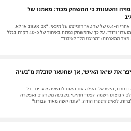
תל אביב
ליגה סינית
פויה והטענות כי המשחק מכור: מאמנו של
חיפה
ליגה ברזילאית
יב
באר שבע
ליגות נוספות
לואיס קסטרו אחרי ה-0:4 של שחטאר דונייצק על מינאי: "אם אעזוב או לא,
תניה
העתיד של המועדון ורוד". על כך שהמשחק נפתח באיחור של כ-40 דקות בגלל
מצד המארחת: "הריכוז הלך לאיבוד"
דה
יפר את שיאו האישי, אך שחטאר סובלת מ"בעיה
נבחרת, הישראלי העלה את מאזנו לתשעה שערים בכל
לם קבוצתו רשמה הפסד חמישי בשבעה משחקים ואפשרה
לברוח. לואיס קסטרו הודה: "עונה קשה מאוד עבורנו"