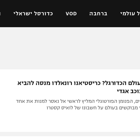
 עולמי
ברחבה
VOD
כדורסל ישראלי
ת
ל ישראלי
כדורגל עולמי
כדורסל ישראלי
על
ליגת האלופות
ליגת ווינר סל
אומית
ליגה אירופית
ליגה לאומית
וטו
ליגה אנגלית
כדורסל נשים
ולם הכדורגל? כריסטיאנו רונאלדו מנסה להביא
ים
ליגה גרמנית
מכבי תל אביב
כב אגדי
מדינה
ליגה ספרדית
הפועל חולון
ים, הפנומן הפורטוגלי המליץ לראשי אל נאסר למנות את אחד
ישראל
ליגה איטלקית
הפועל ירושלים
מבוקשים בעולם על חשבונו של לואיס קסטרו
יפה
ליגה צרפתית
דני אבדיה
רושלים
ליגה הולנדית
ל אביב
ליגה טורקית