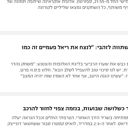
מכבי ת"א (חמישי החל מ-21:55, ספורט1). אלופת אוקראינה שיתפה תמונה של
ף משותף, כל השחקנים נמצאו שליליים לקורונה
תווה לזהבי: "לנצח את ריאל פעמיים זה כמו
כבש את שערו הרביעי בליגת האלופות והצטנע: "משחק נהדר
. יש לנו סיכוי טוב להעפיל לשלב הבא". חלוץ פ.ס.וו פרגן.
 "עשינו הגנה היטב, אף אחד לא האמין שזה יהיה המצב"
ר כשלושה שבועות, בנזמה צפוי לחזור להרכב
מתיחה בשריר הירך האחורי. הצרפתי החלים וככל הנראה יעלה
בחוד במקום דיאס. לאחר ה-2:3 במדריד, לואיס קסטרו סבור ששחטאר דונייצק