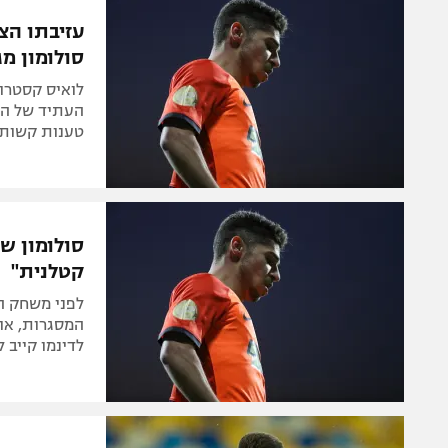
הפועל 
תקנון משתתפים וזוכים בפרסים
עזיבתו הצ
הפועל 
סולומון מג
תקנון עבור פעילות אלקטרה
הפועל 
תקנון עבור פעילות ספורט 1 – "מרלן"
מכבי נ
טניס
טענות קשות 
בני יהו
גיימינג E-Sports
תנאי שימוש
סולומון ש
מדיניות פרטיות
קטלנית"
תקנון פעילות ספורט 1
לפני משחק ה
רשיון להקרנה פומבית לבית עסק
המסגרות, או
לדינמו קייב 
הצטרפות לחבילת הערוצים
לוח דרושים – ג'ובנט
תגיות
המגזין