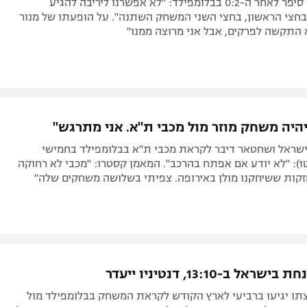
לואיס קסטרו סיפר לאחר ה-0:2 בבלומפילד: "לא אפשרנו ליריבה להגיע
בחצי הראשון, בחצי השני המשחק השתנה". על הופעתו של מנור
א התקשה לפרקים, אבל אני מרוצה ממנו"
יהיה משחק מוזר מול מכבי ת"א. אני מתרגש"
ישראל ושחטאר דיבר לקראת מכבי ת"א בבלומפילד בחמישי
(21:55, ספורט1): "לא יודע אם אפתח בהרכב". המאמן קסטרו: "מכבי לא רחוקה
זקות ששיחקנו מולן באירופה. צפיתי בשלושה משחקים שלה"
ל ב-13:10, דנטיניו ייעדר
צתו יגיעו ברביעי לארץ הקודש לקראת המשחק בבלומפילד מול