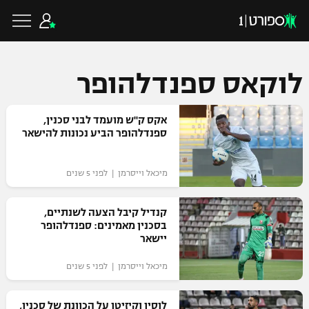
לוקאס ספנדלהופר
כדורגל ישראלי
אקס ק"ש מועמד לבני סכנין,
ספנדלהופר הביע נכונות להישאר
ליגת העל
כדורגל עולמי
מיכאל וייסרמן | לפני 5 שנים
ליגה לאומית
ליגת האלופות
קנדיל קיבל הצעה לשנתיים,
כדורסל ישראלי
בסכנין מאמינים: ספנדלהופר
גביע הטוטו
יישאר
ליגה אירופית
ליגת ווינר סל
ליגיונרים
כדורסל עולמי
מיכאל וייסרמן | לפני 5 שנים
ליגה אנגלית
ליגה לאומית
גביע המדינה
NBA
לוסיו וקיזיטו על הכוונת של סכנין,
ליגה גרמנית
ענפים נוספים