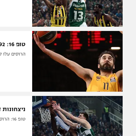
טופ 16: 83:92 ביתי לצסק"א על ברצלונה
הרוסים עלו למאזן 1:2, הקטאלונים עם 2:1, פנר
ניצחונות דרמטיים לפא
טופ 16: הרוסים (66:68 על מלאגה) ופנר, שניצחה בבלגרד, במאזן מושלם