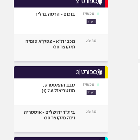
אופניים
עכשיו
בוכום - הרטה ברלין
ספורט מוטורי
ישיר
כדורמים
פוטבול אמריקאי NFL
23:30
מכבי ת"א - צסק"א סופיה
בייסבול MLB
(מקוצר 10)
ספורט אתגרי
ואקסטרים
אומנויות לחימה
גיימינג E-Sports
עכשיו
סבב המאסטרס,
מונטריאול 7.8 (1)
ישיר
23:30
בית"ר ירושלים - אוסטריה
וינה (מקוצר 10)