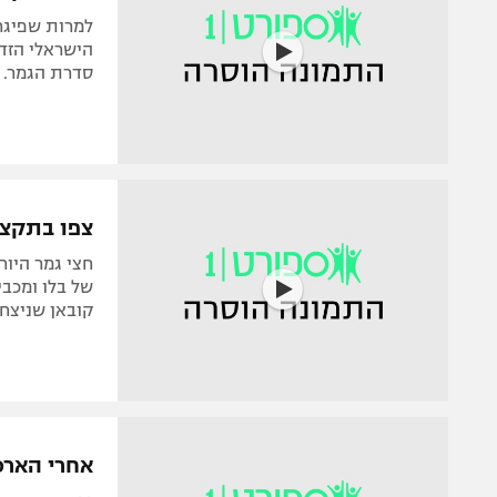
למרות שפיגר
הישראלי הזד
סדרת הגמר. הפסד רא
צפו בתקציר: בלאט י
קובאן שניצחה בפעם ה-19 ברציפות ב
אחרי הארכ