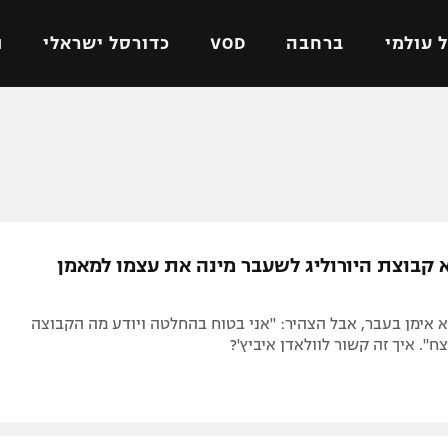
 עולמי
ברחבה
VOD
כדורסל ישראלי
ת
ל ישראלי
כדורגל עולמי
כדורסל ישראלי
על
ליגת האלופות
ליגת ווינר סל
אומית
ליגה אירופית
ליגה לאומית
וטו
ליגה אנגלית
כדורסל נשים
א קבוצת היורוליג לשעבר מינה את עצמו למאמן
ים
ליגה גרמנית
מכבי תל אביב
מדינה
ליגה ספרדית
הפועל חולון
 אימן בעבר, אבל הצהיר: "אני בטוח בהחלטה ויודע מה הקבוצה
ישראל
ליגה איטלקית
הפועל ירושלים
ח". איך זה קשור לוולאדן איביץ'?
יפה
ליגה צרפתית
דני אבדיה
רושלים
ליגה הולנדית
ל אביב
ליגה טורקית