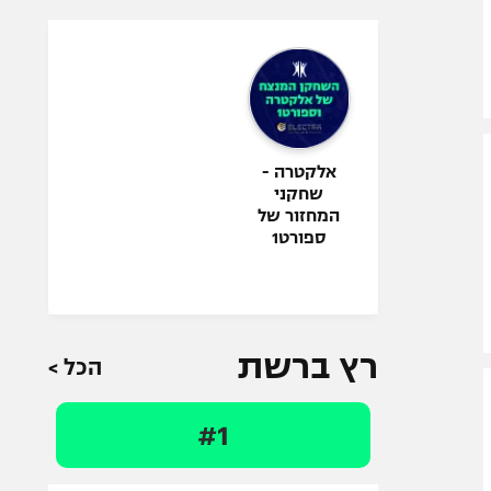
אלקטרה -
שחקני
המחזור של
ספורט1
רץ ברשת
הכל >
#1