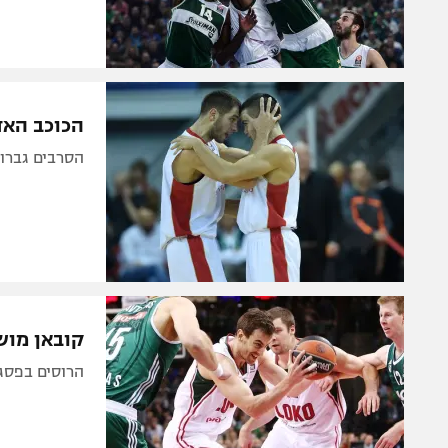
הכוכב האד
הסרבים גברו על באיירן וע
קובאן מושל
הרוסים בפסגה אחרי 74:76 בליטא. צסק"א