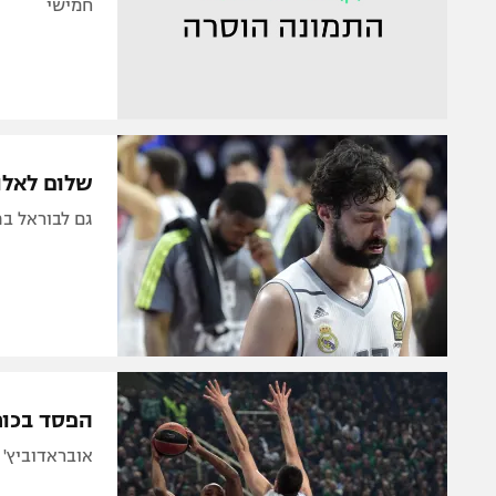
חמישי
שלום לאלופ
גם לבוראל בפיינ
הפסד בכורה לפנר
אובראדוביץ' נוצח אצל פאו, 86:90