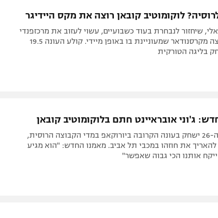
תל אביב
ליגה סינית
רוסיה? לוקומוטיב קובאן רוצה את מקס היידיגר
חיפה
ליגה ברזילאית
י, שיחזור לנבחרת בעוד כשבועיים, עשוי לעזוב את מרכזפנדי
באר שבע
ליגות נוספות
לטובת הקבוצה מקרסנודאר שמעוניינת בו באופן מיידי. קולע העונה 19.5
ק בליגה הטורקית
תניה
דה
ש: ג'וני אובראיינט חתם בלוקומוטיב קובאן
הפורוורד בן ה-26 ישחק בעונה הקרובה ביורוקאפ במדי הקבוצה הרוסית,
האריך את חוזהו במכבי תל אביב. מאמנו החדש: "הוא מגיע
יקח אותנו הכי גבוה שאפשר"