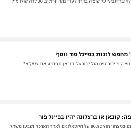
77:88 דרמטי לאוברדוביץ' על קוצ'ה בדרך לעוד גמר יורוליג. 30 לדה קולו מול
 מחפש לזכות בפיינל פור נוסף
צ'ה פייבוריטים מול לבוראל. קובאן תפתיע את צסק"א?
ה: קובאן או ברצלונה יהיו בפיינל פור
הרוסים הדהימו בניצחון חוץ 80:92 על הקטאלונים לאחר הארכה וקבעו משחק