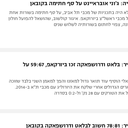
ה: ג'וני אובראיינט על סף חתימה בקובאן
לא היה בתכניות של מכבי תל אביב, על סף חתימה בשורות אחת
 מכבי ראשל"צ ביורוקאפ. איגור קולשוב, שהושאל להפועל חולון
ה, צפוי לחתום בשורותיה לשלוש שנים
צפו בתקציר: בלאט ודרושפאקה זכו ביורקאפ, 59:67 על
י הוסיף עוד תואר גדול למאזנו והפך למאמן השני בלבד שזוכה
גם בשני התארים הגדולים אחרי שלקח את היורוליג עם מכבי ת"א ב-2014.
ורקים עם 28 נק' ול-0:2 בסדרה
פאקה בקובאן