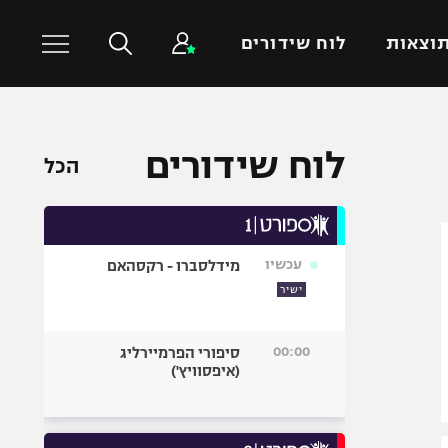
וצאות
לוח שידורים
כדורסל עולמי
ענפים נוספים
לוח שידורים
הכל
NBA
טניס
יורוליג
כדוריד
יורוקאפ
כדורעף
עכשיו
מידלסברו - רקסהאם
שחייה
ישיר
ג'ודו
אגרוף
00:00
סיפורי הפרמיירליג
(איפסוויץ')
ספורט אולימפי
UFC
היאבקות WWE