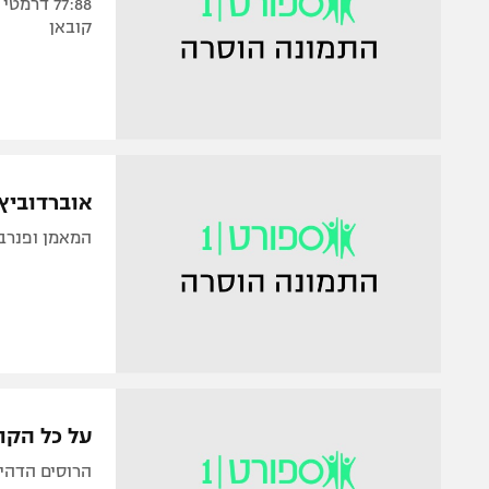
קובאן
אוברדוביץ'
המאמן ופנרבח
על כל הקופ