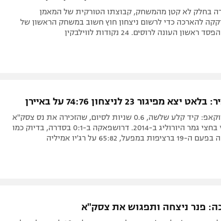
ה בחלק לא קטן מהמשחק, קבוצתו הטורקית של המאמן
קקה להארכה כדי לרשום ניצחון חוץ חשוב במשחק הראשון של
שון העונה לרוסים. 24 נקודות לווילבקין
צא מפיגור 23 לניצחון 74:76 על באיירן
חצי גמר היורוקאפ: קיד קלע שלשה, 0.6 שניות לסיום, שהזכירה את נס צסק"א
של בלו ומכבי בחצי גמר היורוליג ב-2014. דרושפאקה ב-0:1 בסדרה, בדיוק כמו
מפעל, 65:82 על רג'יו אמיליה
ה: פנר ניצחה ותפגוש את צסק"א