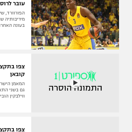
עובר לרוסי
הפורוורד, ש
מיריבותיה של
בעונה האחרונ
קובאן
המאמן הישראל
ווילבקין הוביל את הט
צפו בתקציר: 78:81 חשוב לבלאט ודרוש