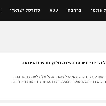
 עולמי
ברחבה
VOD
כדורסל ישראלי
ת
ל ישראלי
כדורגל עולמי
כדורסל ישראלי
על
ליגת האלופות
ליגת ווינר סל
אומית
ליגה אירופית
ליגה לאומית
וטו
ליגה אנגלית
כדורסל נשים
ל הביתי: פורטו הציגה חלוץ חדש בהפתעה
ים
ליגה גרמנית
מכבי תל אביב
מדינה
ליגה ספרדית
הפועל חולון
 הפורטוגלית ערכה טקס להצגת הסגל שלה לעונה הקרובה,
ישראל
ליגה איטלקית
הפועל ירושלים
 לוק דה יונג שהצטרף בהעברה חופשית לתדהמת האוהדים
יפה
ליגה צרפתית
דני אבדיה
רושלים
ליגה הולנדית
ל אביב
ליגה טורקית