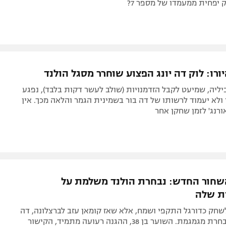
יפחית ממעמדו של מספר 7?
ורו: לוק דה יונג הפצוע שוחרר מסגל הולנד
ליה, שמיעט לקבל הזדמנויות (שולב לעשר דקות בלבד), נפגע
 ולא יעמוד לרשותו של דה בור בשמינית הגמר והלאה מכך. אין
רנג' לזמן שחקן אחר
שחור החדש: נבחרת הולנד משלמת על
ת שלה
שחק כדורגל התקפי ושמח, אלא שאז קומאן עזב לברצלונה, דה
בור מונה והנבחרת מגמגמת. השוער בן 38, ההגנה רעועה מתמיד, הקישור