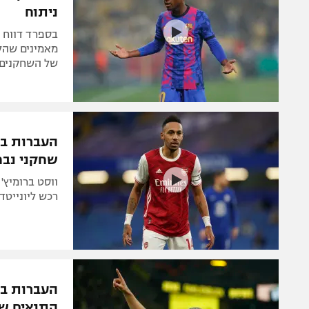
ניתוח
בספרד דווח כ
מאמינים שהלי
של השחקנים נ
שחקני נבח
ווסט ברומיץ'
רכש ליונייטד,
התנאים שה