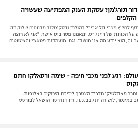
תל אביב
ליגה סינית
דור תורג'מן? עסקת הענק המפתיעה שעשויה
חיפה
ליגה ברזילאית
הקלפים
באר שבע
ליגות נוספות
סף לחלוץ מכבי תל אביב? בהולנד ובסקוטלנד מדווחים שלוק דה
תניה
 על הכוונת של ריינג'רס, ומאמנו פטר בוס אישר: "אני לא רוצה
ם זה, הוא יודע מה אני חושב". וגם: מועמדות פטאצ'י והציטוטים
דה
ולם: רגע לפני מכבי חיפה - שימה ורסאלקו חתם
קוס
חרר מאתלטיקו מדריד הצטרף ליריבת הירוקים באלופות.
 באינטר, לוק דה יונג בפ.ס.וו, דין הנדרסון הושאל לפורסט