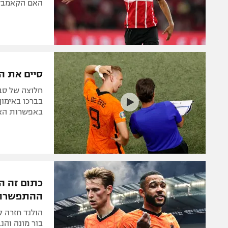
האם הקאמבק 
סיים את הי
חלוצה של סבי
בברכו באימון
באפשרות האו
כתום זה ה
ההתפשרו
הולנד חזרה ל