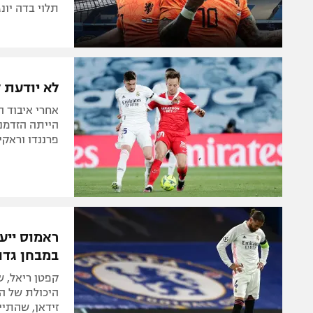
תלוי בדה יונ
לא יודעת לקחת: 
אחרי איבוד ה
הייתה הזדמנו
פרננדו וראקיט
ראמוס ייעד
במבחן גדו
קפטן ריאל, ש
היכולת של הק
זידאן, שהתיי