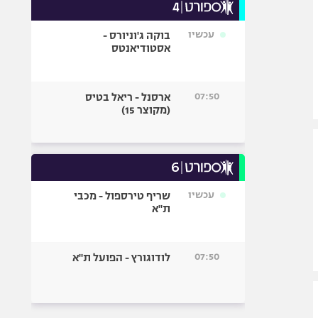
עכשיו
בוקה ג'וניורס -
אסטודיאנטס
07:50
ארסנל - ריאל בטיס
(מקוצר 15)
עכשיו
שריף טירספול - מכבי
ת"א
07:50
לודוגורץ - הפועל ת"א