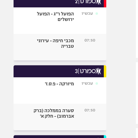
אופניים
עכשיו
הפועל ר"ג - הפועל
ספורט מוטורי
ירושלים
כדורמים
פוטבול אמריקאי NFL
07:50
מכבי חיפה - עירוני
בייסבול MLB
טבריה
ספורט אתגרי
ואקסטרים
אומנויות לחימה
גיימינג E-Sports
עכשיו
מיורקה - פ.ס.ז'
07:50
סערה בממלכה (ברק
אברמוב) - חלק א'