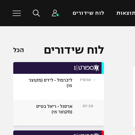
וצאות
לוח שידורים
כדורסל עולמי
ענפים נוספים
לוח שידורים
הכל
NBA
טניס
יורוליג
כדוריד
יורוקאפ
כדורעף
עכשיו
ליברפול - לידס (מקוצר
שחייה
15)
ג'ודו
אגרוף
07:20
ארסנל - ריאל בטיס
(מקוצר 15)
ספורט אולימפי
UFC
היאבקות WWE