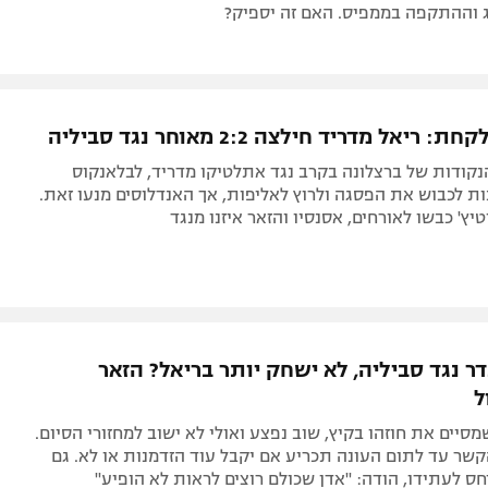
ג וההתקפה בממפיס. האם זה יספיק?
ריאל מדריד חילצה 2:2 מאוחר נגד סביליה
נקודות של ברצלונה בקרב נגד אתלטיקו מדריד, לבלאנקוס
ת לכבוש את הפסגה ולרוץ לאליפות, אך האנדלוסים מנעו זאת.
יץ' כבשו לאורחים, אסנסיו והזאר איזנו מנגד
ר נגד סביליה, לא ישחק יותר בריאל? הזאר
ל
מסיים את חוזהו בקיץ, שוב נפצע ואולי לא ישוב למחזורי הסיום.
שר עד לתום העונה תכריע אם יקבל עוד הזדמנות או לא. גם
חס לעתידו, הודה: "אדן שכולם רוצים לראות לא הופיע"