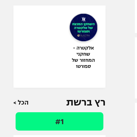
אלקטרה -
שחקני
המחזור של
ספורט1
רץ ברשת
הכל >
#1