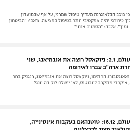
י כוכב הבלאוגרנה מעדיף טיפול שמרני, על אף שבמועדון
ך כירורגי יהיה אפקטיבי יותר בטיפול בפציעה. צ'אבי: "הביטחון
מוך". אלבה: "מסמנים אותי"
העברות בעולם, 2.1: ניוקאסל רוצה את אובמיאנג, שני
רת ארה"ב עברו לאירופה
 ואאוגסבורג החתימו, ניוקאסל רוצה את אובמיאנג, רנגניק בחר
 איקרדי מתקרב ליובנטוס, לאן יישלח לוק דה יונג?
העברות בעולם, 16.12: טוטנהאם בעקבות אינסינייה,
ולאנד מציב לברצלונה