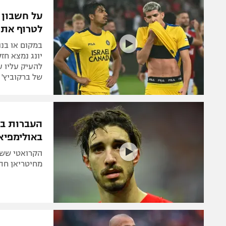
הפועל 
תקנון משתתפים וזוכים בפרסים
על חשבון 
הפועל 
לטרוף את 
תקנון עבור פעילות אלקטרה
הפועל 
תקנון עבור פעילות ספורט 1 – "מרלן"
במקום או בנו
מכבי נ
יונג נמצא חזק
טניס
להעיק עליו ע
בני יהו
של ברקוביץ'
גיימינג E-Sports
תנאי שימוש
העברות בע
מדיניות פרטיות
באולימפיא
תקנון פעילות ספורט 1
הקרואטי ששו
רשיון להקרנה פומבית לבית עסק
מחיטריאן חתם
הצטרפות לחבילת הערוצים
לוח דרושים – ג'ובנט
תגיות
המגזין