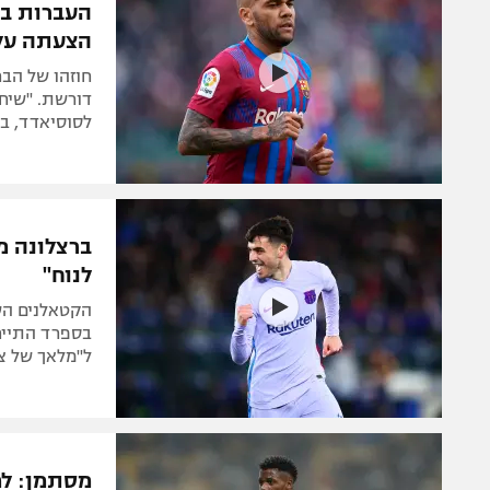
העברות בע
הצעתה על 
חוזהו של הבר
דורשת. "שיחו
לסוסיאדד, בי
ברצלונה מ
לנוח"
בספרד התייחס
ל"מלאך של צ'
מסתמן: למ