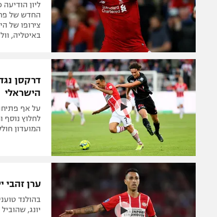
ליון הודיעה 
צירופו של הי
באיטליה, וו
דרקסן נגד 
הישראלי
על אף פתיחת 
לחלוץ נוסף ו
המועדון חולק עליו: "
ערן זהבי י
בהולנד טועני