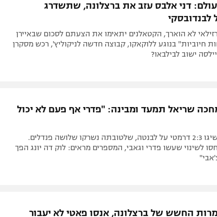
ולם: דני אלבס עזב את ברצלונה, שתשדרג
לבנדובסקי
זילאי לא הוארך, הקטאלנים יתאימו את הצעתם לסכום שבאיירן
ת חיוביות" בנוגע ללוקאקו, קבוצה חדשה לניקוליץ', רכש מסקרן
ילסה ישוב לבילבאו?
חכה שריאל תמעד ומבינה: "פדרי אף פעם לא יכול
הקטאלנים השיגו 2:3 דרמטי על לבנטה, שלטובתה נשרקו שלושה פנדלים.
ו לשינוי שעשו פדרי וגאבי, המספרים מראים: לוק דה יונג הפך
אבי"
רות החשש של ברצלונה, אנסו פאטי לא יעבור