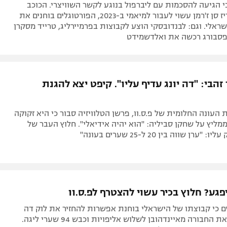
כי הגיעה להסכמות עם ליברפול בנוגע לקשר השוויצרי. הכוכב
החדש של פריז סן ז'רמן עשוי לעבור למיאמי ב-2023, הפורטוגלים בוחנים את
שראלי. וגם: לבנדובסקי הוצע לקבוצות בפרמיירליג, טרייד מסקרן
לפסבורג רכשה את ואלדשמידט
זהבי: "דה יונג עדיף עליו". קיפט יצא להגנת
העונה החלומית של פ.ס.וו, פרשן הטלוויזיה סבור כי היא זקוקה
ממליץ על שחקן סביליה: "הוא יהיה אידיאלי". חלוץ העבר של
ערן שווה בין 20 ל-25 שערים בעונה"
יפגע? חלוץ בכיר עשוי להצטרף לפ.ס.וו
ם כי קבוצתו של הישראלי בוחנת אפשרות להחזיר את לוק דה
יונג, שהוביל את החבורה מאיינדהובן לשלוש אליפויות וכבש 94 שערי ליגה.