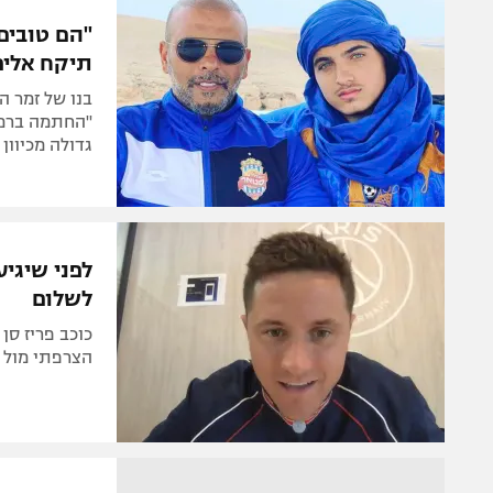
הפועל 
תקנון משתתפים וזוכים בפרסים
"הם טובים 
הפועל 
תיקח אליפ
תקנון עבור פעילות אלקטרה
הפועל 
תקנון עבור פעילות ספורט 1 – "מרלן"
בנו של זמר ה
מכבי נ
"החתמה ברמה
טניס
גדולה מכיוון 
בני יהו
גיימינג E-Sports
תנאי שימוש
לפני שיגי
מדיניות פרטיות
לשלום
תקנון פעילות ספורט 1
כוכב פריז סן
רשיון להקרנה פומבית לבית עסק
הצרפתי מול ל
הצטרפות לחבילת הערוצים
לוח דרושים – ג'ובנט
תגיות
המגזין