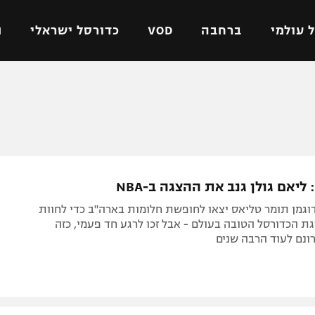
 עולמי
ברחבה
VOD
כדורסל ישראלי
ת
ל ישראלי
כדורגל עולמי
כדורסל ישראלי
על
ליגת האלופות
ליגת ווינר סל
אומית
ליגה אירופית
ליגה לאומית
וטו
ליגה אנגלית
כדורסל נשים
ליאם גולן גנב את ההצגה ב-NBA
ים
ליגה גרמנית
מכבי תל אביב
דוגמן תומר טליאס יצאו לחופשת חלומות בארה"ב כדי לחוות
מדינה
ליגה ספרדית
הפועל חולון
ת הכדורסל הטובה בעולם - אבל זכו לרגע חד פעמי, כזה
ונם לעוד הרבה שנים
ישראל
ליגה איטלקית
הפועל ירושלים
יפה
ליגה צרפתית
דני אבדיה
רושלים
ליגה הולנדית
ל אביב
ליגה טורקית