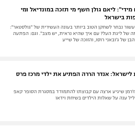
תל אביב
ליגה סינית
מידי": ליאם גולן חשף מי תזכה במונדיאל ומי
חיפה
ליגה ברזילאית
ות בישראל
באר שבע
ליגות נוספות
עשור נבחר לשחקן הטוב ביותר בעונה העשירית של "גולסטאר":
תניה
 של ליגת העל? עם איך שהיא נראית, יש מצב". וגם: הפתעה
הבן של ג'ובאני רוסו, והזוכה של שייע
דה
ע לישראל: אנדר הררה הפתיע את ילדי מרכז פרס
 ז'רמן שיגיע ארצה עם קבוצתו להתמודד במסגרת הסופר קאפ
יל ענה על שאלות הילדים בשיחת וידאו