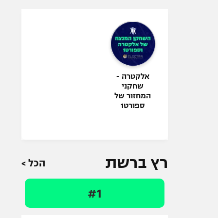
אלקטרה -
שחקני
המחזור של
ספורט1
רץ ברשת
הכל >
#1