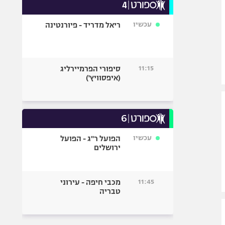
עכשיו
ריאל מדריד - פיורנטינה
11:15
סיפורי הפרמיירליג
(איפסוויץ')
עכשיו
הפועל ר"ג - הפועל
ירושלים
11:45
מכבי חיפה - עירוני
טבריה