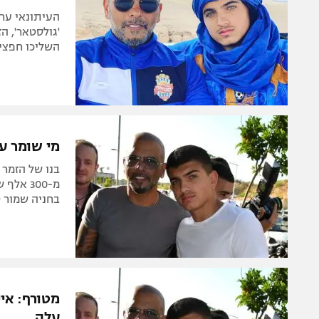
העיתונאי ער
השליכו חפצים
מי שומר ע
בנו של הזמר
מ-300 א
בחניה שמור ט
מטורף: איי
עלה