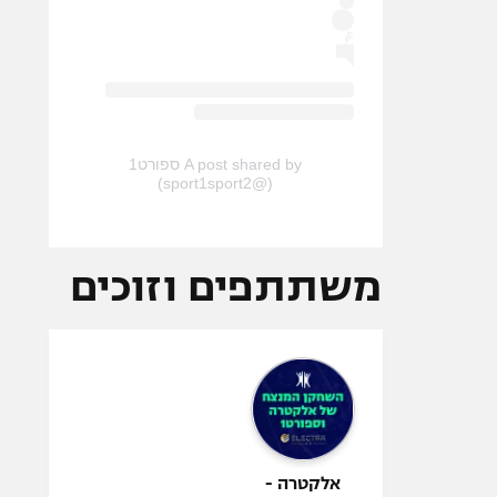
A post shared by ספורט1
(@sport1sport2)
משתתפים וזוכים
אלקטרה -