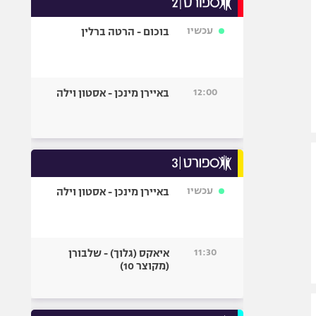
אופניים
עכשיו
בוכום - הרטה ברלין
ספורט מוטורי
כדורמים
פוטבול אמריקאי NFL
12:00
באיירן מינכן - אסטון וילה
בייסבול MLB
ספורט אתגרי
ואקסטרים
אומנויות לחימה
גיימינג E-Sports
עכשיו
באיירן מינכן - אסטון וילה
11:30
איאקס (גלוך) - שלבורן
(מקוצר 10)