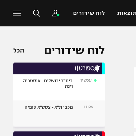
וצאות
לוח שידורים
כדורסל עולמי
ענפים נוספים
לוח שידורים
הכל
NBA
טניס
יורוליג
כדוריד
יורוקאפ
כדורעף
עכשיו
בית"ר ירושלים - אוסטריה
שחייה
וינה
ג'ודו
אגרוף
11:25
מכבי ת"א - צסק"א סופיה
ספורט אולימפי
UFC
היאבקות WWE