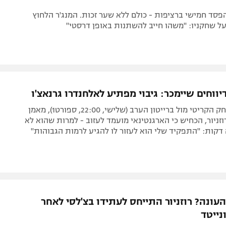
פסד חמישי ברציפות - כולם ללא שער זכות. המנג'ר הלחוץ
ל שחקניו: "משהו חייב להשתנות באופן דרסטי"
ווחים שיימכר: גיבוי מפתיע לאלחנדרו גרנאצ'ו
לקראת המשחק הקריטי מול ברייטון הערב (שלישי, 22:00, ספורט1), מאמן
רוזניור, הכחיש כי הארגנטינאי מועמד לעזוב - למרות שהוא לא
 דקות: "התפקיד שלי הוא לעזור לו להגיע לרמות הגבוהות"
העונה? רוזניור התייחס לעתידו בצ'לסי לאחר
נייטד