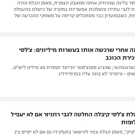
סד בליגה שהרחיק אותה ממאבק הצמרת, מאמן הבלוז הודה
ת לגבי עתידו והשלכות אפשריות במקרה של כישלון בהעפלה
ות, כשבמועדון כבר מסתכלים קדימה על משחקי ההכרעה של
 אחרי שרכשה אותו בעשרות מיליונים: צ'לסי
ירת הכוכב
שחקן הכנף הארגנטינאי, שהגיע ממנצ'סטר יונייטד תמורת 40 מיליון ליש"ט,
 - ורוזניור לא בונה עליו בפרמיירליג
לת צ'לסי קיבלה החלטה לגבי רוזניור אם לא יעפיל
ופות
יק", מאמן הבלוז צפוי להישאר בתפקידו גם אם לא יסיים בין