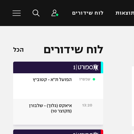
וצאות
לוח שידורים
כדורסל עולמי
ענפים נוספים
לוח שידורים
הכל
NBA
טניס
יורוליג
כדוריד
יורוקאפ
כדורעף
עכשיו
הפועל ת"א - קטוביץ
שחייה
ג'ודו
אגרוף
13:20
איאקס (גלוך) - שלבורן
(מקוצר 10)
ספורט אולימפי
UFC
היאבקות WWE