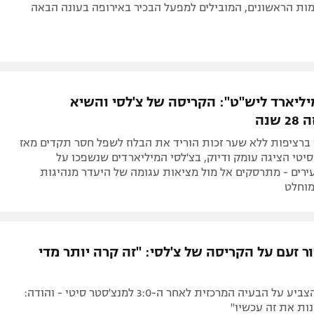
ת הראשונים, המובילים למפעל הבכיר באירופה בעונה הבאה
מיליארד ליש"ט": הקריסה של צ'לסי והשיא
שנה
ברציפות ללא שער זכות הוריד את הבלוז לשפל חסר תקדים מאז
מן שסיטי הציגה עומק ודיוק, בצ'לסי המיליארדים שנשפכו על
ירים - מתרסקים אל מול מציאות עגומה של היעדר מנהיגות
מוחלט
ור זעם על הקריסה של צ'לסי: "זה קרה יותר מדי
מאמן הבלוז הצביע על הבעיה המרכזית לאחר ה-3:0 למנצ'סטר סיטי - והודה:
נות את זה עכשיו"