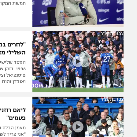
חמשת המקומו
צפו בתקציר
"לוזרים ב
השלילי מזה 28 
הפסד שלישי 
1998. בז
פוטנציאל וצע
ואובדן זהות 
צפו בתקציר
ליאם רוזני
פעמים"
"אני צריך לש