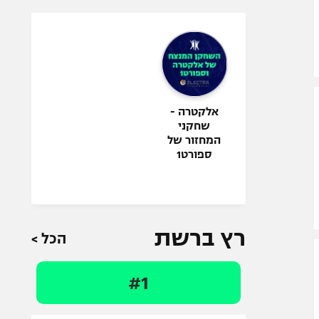
אלקטרה -
שחקני
המחזור של
ספורט1
רץ ברשת
הכל >
#1