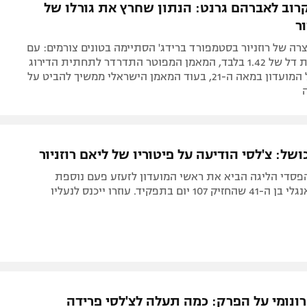
קרוב לאברהם גרנט: הנתון שחרץ את גורלו של
ר
ה של רוזניור בסטמפורד ברידג' הסתיימה בטונים צורמים: עם
ממוצע נקודות דל של 1.42 בלבד, המאמן המפוטר התדרדר לתחתית הדירוג
ההיסטורי של המועדון במאה ה-21, בעוד המאמן הישראלי ממשיך להביט על
כושל: צ'לסי הודיעה על פיטוריו של ליאם רוזניור
סדי הליגה הביא את ראשי המועדון לזעזע פעם נוספת
ום בתפקיד. עוזרו ייכנס לנעליו
ונומי על הפרק: כמה תעלה לצ'לסי פרידה