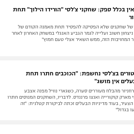
תל אביב
ליגה סינית
י אין בכלל ספק: שחקני צ'לסי "הורידו הילוך" תחת
חיפה
ליגה ברזילאית
ר
באר שבע
ליגות נוספות
של שחקנים שלא הפסיקה להפסיד תחת מאמנה הקודם של
תניה
ניצחון חשוב ועלייה לגמר הגביע האנגלי במשחק האחרון לאחר
ר המחויבות הזה, ממש השאיר אצלי טעם חמוץ"
דה
ורים בצ'לסי נחשפת: "הכוכבים חתרו תחת
עלים אין מושג"
רוזניור מהבלוז מעוררים סערה, כשגארי נוויל מפנה אצבע
מארק קוקורייה ואנצו פרננדס. לדבריו, השחקנים המנוסים חתרו
עיר, בעוד מדיניות הבעלים זכתה לביקורת קטלנית: "זה
ו בגדול"