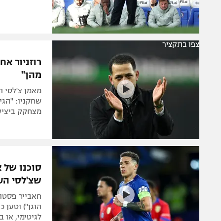
צפו בתקציר
רוזניור אח
מהן"
מאמן צ'לסי 
שחקניו: "הג
מצחקק ביציע:
סוכנו של 
שצ'לסי הע
חאבייר פסטור
הוגן") וטען 
לגיטימי, או 