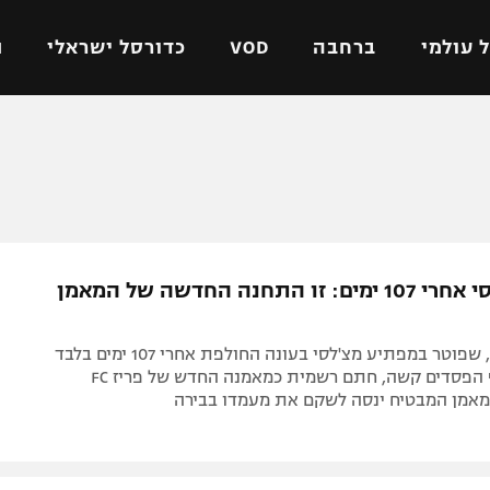
 עולמי
ברחבה
VOD
כדורסל ישראלי
ת
ל ישראלי
כדורגל עולמי
כדורסל ישראלי
על
ליגת האלופות
ליגת ווינר סל
אומית
ליגה אירופית
ליגה לאומית
וטו
ליגה אנגלית
כדורסל נשים
נזרק מצ'לסי אחרי 107 ימים: זו התחנה החדשה של המאמן
ים
ליגה גרמנית
מכבי תל אביב
מדינה
ליגה ספרדית
הפועל חולון
ליאם רוסניור, שפוטר במפתיע מצ'לסי בעונה החולפת אחרי 107 ימים בלבד
ישראל
ליגה איטלקית
הפועל ירושלים
בעקבות רצף הפסדים קשה, חתם רשמית כמאמנה החדש של פריז FC
אמן המבטיח ינסה לשקם את מעמדו בבירה
יפה
ליגה צרפתית
דני אבדיה
רושלים
ליגה הולנדית
ל אביב
ליגה טורקית