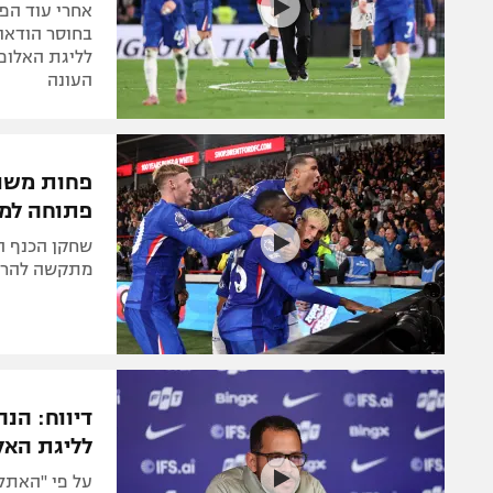
אחרי עוד הפ
בחוסר הודאו
לליגת האלופ
העונה
פחות משנה
פתוחה למכ
מתקשה להרשים
דיווח: הנה
לליגת האל
על פי "האתלט