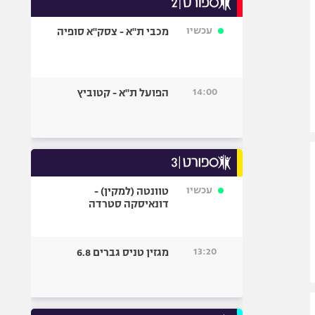
אופניים
עכשיו
מכבי ת"א - צסק"א סופיה
ספורט מוטורי
כדורמים
פוטבול אמריקאי NFL
14:00
הפועל ת"א - קטוביץ
בייסבול MLB
ספורט אתגרי
ואקסטרים
אומנויות לחימה
גיימינג E-Sports
עכשיו
טוונטה (למקין) -
דונאיסקה סטרדה
13:20
מגזין טניס גברים 6.8