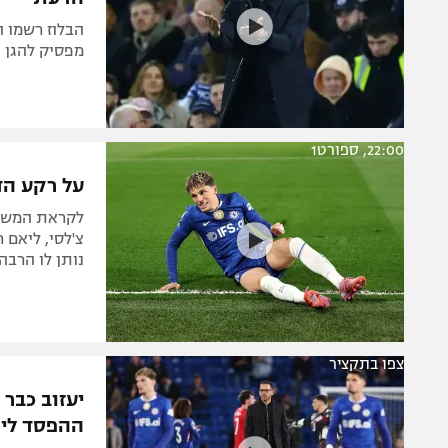
הבלוז רשמו ה
מפסיק להגן ע
22:00, ספורט1
על רקע הדי
צ'לסי, ליאם 
נותן לו הרבה
צפו בתקציר
יעזוב כבר 
ההפסד ליו