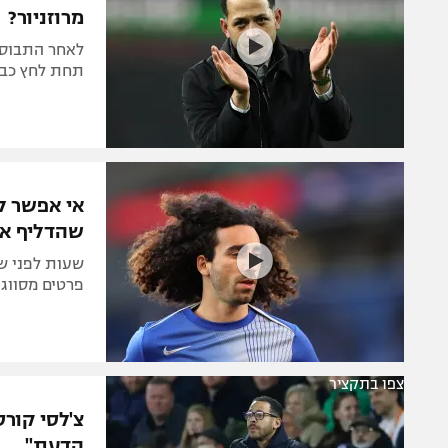
מרוזניור?
לאחר התבוסה
תחת לחץ כבד 
אי אפשר ל
שהדליף את
פרטים מסווגי
צפו בתקציר
צ'לסי קור
הדעת"