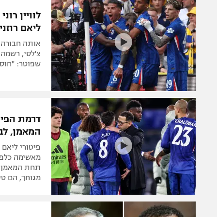
הפועל 
תקנון משתתפים וזוכים בפרסים
לוויין רונ
הפועל 
ליאם רוזניו
תקנון עבור פעילות אלקטרה
הפועל 
תקנון עבור פעילות ספורט 1 – "מרלן"
אותה חבורה 
מכבי נ
צ'לסי, רשמה 
טניס
שפוטר: "חוס
בני יהו
גיימינג E-Sports
תנאי שימוש
דרמת הפיט
מדיניות פרטיות
המאמן, לב
תקנון פעילות ספורט 1
פיטורי ליאם 
רשיון להקרנה פומבית לבית עסק
מאשימה כלפי 
תחת המאמן הצ
הצטרפות לחבילת הערוצים
מגוחך, הם טע
לוח דרושים – ג'ובנט
תגיות
המגזין