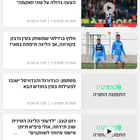
הצעה גדולה על טוני וואקמה"
כדורסל נשים
נבחרת ישראל
יורוליג
ליגה ספרדית
טניס
VOD
מכבי תל אביב
מערכת ספורט 1 | לפני 6 שנים
מכבי חיפה
יורוקאפ
ליגה איטלקית
כדוריד
הפועל חולון
בית"ר ירושלים
חלוץ ברזילאי שמשחק בסין נדבק
רץ ברשת
ליגה צרפתית
בקורונה, אך הליגה תיפתח במאי?
כדורעף
הפועל ירושלים
מכבי תל אביב
ליגה הולנדית
שחייה
תוצאות
מערכת ספורט 1 | לפני 6 שנים
דני אבדיה
הפועל תל אביב
ליגה טורקית
ג'ודו
מסתמן: הכדורגל והכדורסל ישובו
הפועל חיפה
לוח שידורים
לפעילות בסין בחודש הבא
ליגה סינית
אגרוף
הפועל באר שבע
מערכת ספורט 1 | לפני 6 שנים
ליגה ברזילאית
ברחבה
ספורט אולימפי
מכבי נתניה
ליגות נוספות
רונן קצב: "לדעתי הליגה הסינית
UFC
"מעל הליגה" – פודקאסט
שוב תידחה, אולי פיפ"א תיתן
בני יהודה
אישור מיוחד לשחקנים"
היאבקות WWE