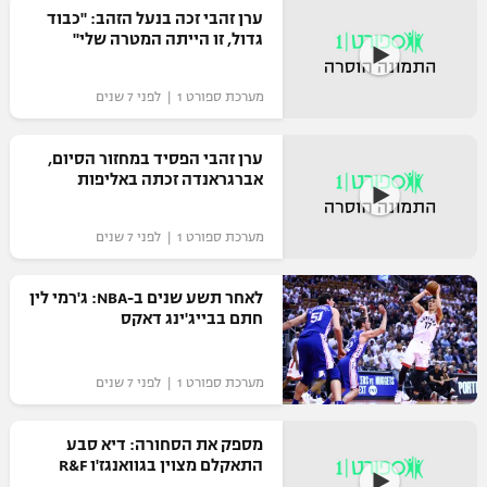
ערן זהבי זכה בנעל הזהב: "כבוד
רשיון להקרנה פומבית לבית עסק
גדול, זו הייתה המטרה שלי"
הצטרפות לחבילת הערוצים
מערכת ספורט 1 | לפני 7 שנים
לוח דרושים – ג'ובנט
ערן זהבי הפסיד במחזור הסיום,
אברגראנדה זכתה באליפות
תגיות
המגזין
מערכת ספורט 1 | לפני 7 שנים
לאחר תשע שנים ב-NBA: ג'רמי לין
חתם בבייג'ינג דאקס
מערכת ספורט 1 | לפני 7 שנים
מספק את הסחורה: דיא סבע
התאקלם מצוין בגוואנגז'ו R&F