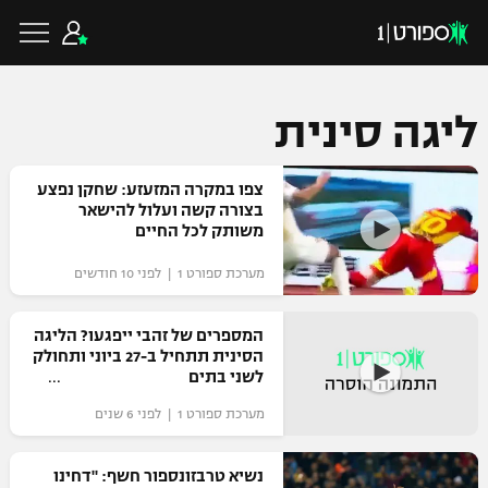
ליגה סינית
כדורגל ישראלי
צפו במקרה המזעזע: שחקן נפצע
בצורה קשה ועלול להישאר
משותק לכל החיים
ליגת העל
כדורגל עולמי
מערכת ספורט 1 | לפני 10 חודשים
ליגה לאומית
ליגת האלופות
המספרים של זהבי ייפגעו? הליגה
כדורסל ישראלי
הסינית תתחיל ב-27 ביוני ותחולק
גביע הטוטו
לשני בתים
ליגה אירופית
ליגת ווינר סל
ליגיונרים
כדורסל עולמי
מערכת ספורט 1 | לפני 6 שנים
ליגה אנגלית
ליגה לאומית
גביע המדינה
נשיא טרבזונספור חשף: "דחינו
NBA
ליגה גרמנית
ענפים נוספים