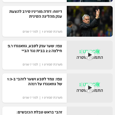
דיווח: ז'וז'ה מוריניו סירב להצעת
ענק מהליגה הסינית
מערכת ספורט 1 | לפני 7 שנים
צפו: שער ענק לסבע, גוואנגז'ו ר.פ
חילצה 2:2 בבית נגד הביי
מערכת ספורט 1 | לפני 7 שנים
צפו: צמד לסבע ושער לזהבי ב-1:3
של גוואנגז'ו על רנהה
מערכת ספורט 1 | לפני 7 שנים
זהבי בראש טבלת הכובשים: