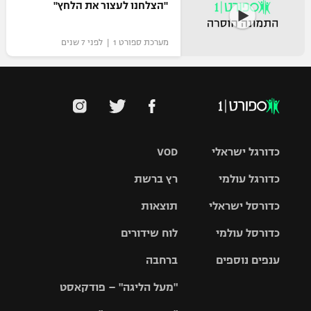
"הצלחנו לעצור את הלחץ"
מערכת ספורט 1 | לפני 7 שנים
כדורגל ישראלי
VOD
כדורגל עולמי
רץ ברשת
ליגת העל
כדורסל ישראלי
תוצאות
ליגת
ליגה לאומית
האלופות
כדורסל עולמי
לוח שידורים
ליגת ווינר
סל
גביע הטוטו
ענפים נוספים
ברחבה
ליגה
NBA
אירופית
"מעל הליגה" – פודקאסט
ליגה לאומית
ליגיונרים
טניס
יורוליג
ליגה אנגלית