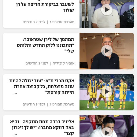
לשעבר בביקורת חריפה על רן
כדורסל נשים
נבחרת ישראל
קוז'וך
יורוליג
ליגה ספרדית
טניס
VOD
מכבי תל אביב
מכבי חיפה
מערכת ספורט 1 | לפני 2 חודשים
יורוקאפ
ליגה איטלקית
כדוריד
הפועל חולון
בית"ר ירושלים
המהפך של לירן שטראובר:
רץ ברשת
ליגה צרפתית
"תתכוננו ללוק החדש והלוהט
כדורעף
הפועל ירושלים
שלי"
מכבי תל אביב
ליגה הולנדית
שחייה
תוצאות
אופיר סיביליה | לפני 3 חודשים
דני אבדיה
הפועל תל אביב
ליגה טורקית
ג'ודו
אקס מכבי ת"א: "עוד יכולה להיות
הפועל חיפה
לוח שידורים
עונה מוצלחת, כל קבוצה אחרת
ליגה סינית
אגרוף
הייתה קורסת"
הפועל באר שבע
ליגה ברזילאית
ברחבה
מערכת ספורט 1 | לפני 3 חודשים
ספורט אולימפי
מכבי נתניה
ליגות נוספות
UFC
אליניב ברדה תחת מתקפה - והיא
"מעל הליגה" – פודקאסט
בני יהודה
באה דווקא מחברו: "יש לך זיכרון
קצר"
היאבקות WWE