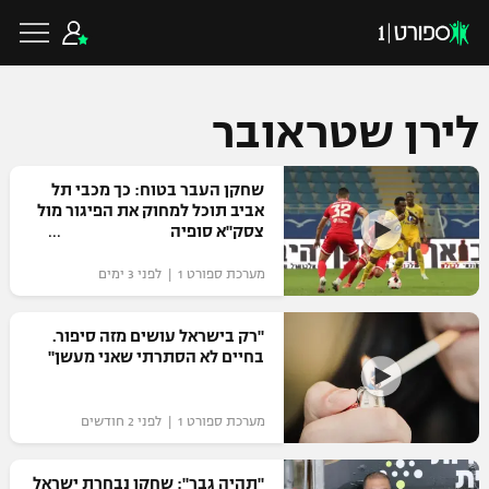
לירן שטראובר
כדורגל ישראלי
שחקן העבר בטוח: כך מכבי תל
אביב תוכל למחוק את הפיגור מול
צסק"א סופיה
ליגת העל
כדורגל עולמי
מערכת ספורט 1 | לפני 3 ימים
ליגה לאומית
ליגת האלופות
"רק בישראל עושים מזה סיפור.
כדורסל ישראלי
בחיים לא הסתרתי שאני מעשן"
גביע הטוטו
ליגה אירופית
ליגת ווינר סל
ליגיונרים
כדורסל עולמי
מערכת ספורט 1 | לפני 2 חודשים
ליגה אנגלית
ליגה לאומית
גביע המדינה
NBA
"תהיה גבר": שחקן נבחרת ישראל
ליגה גרמנית
ענפים נוספים