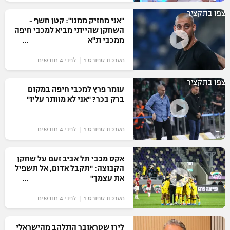
רשיון להקרנה פומבית לבית עסק
צפו בתקציר
"אני מחזיק ממנו": קטן חשף -
השחקן שהייתי מביא למכבי חיפה
הצטרפות לחבילת הערוצים
ממכבי ת"א
מערכת ספורט 1 | לפני 4 חודשים
לוח דרושים – ג'ובנט
צפו בתקציר
תגיות
עומר פרץ למכבי חיפה במקום
ברק בכר? "אני לא מוותר עליו"
המגזין
מערכת ספורט 1 | לפני 4 חודשים
אקס מכבי תל אביב זעם על שחקן
הקבוצה: "תקבל אדום, אל תשפיל
את עצמך"
מערכת ספורט 1 | לפני 4 חודשים
לירן שטראובר התלהב מהישראלי