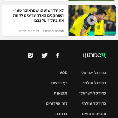
לא ירדן שועה: שטראובר טען -
השחקנים האלה צריכים לקחת
את בית"ר על גבם
מערכת ספורט 1 | לפני 6 חודשים
כדורגל ישראלי
VOD
כדורגל עולמי
רץ ברשת
ליגת העל
כדורסל ישראלי
תוצאות
ליגת
ליגה לאומית
האלופות
כדורסל עולמי
לוח שידורים
ליגת ווינר
סל
גביע הטוטו
ענפים נוספים
ברחבה
ליגה
NBA