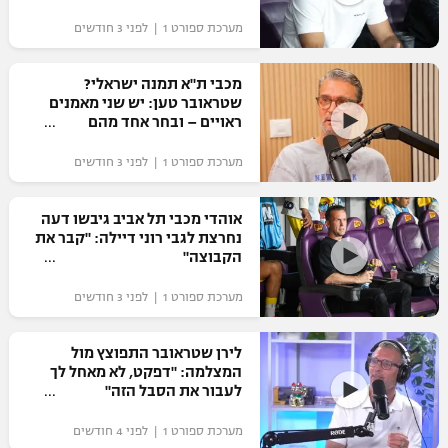
"מחצית בשכונה" – פודקאסט
מערכת ספורט 1 | לפני 3 חודשים
אופניים
מכבי ת"א תמנה ישראלי?
ספורט מוטורי
משתתפים וזוכים בפרסים
שטראובר טען: יש שני מאמנים
ראויים – ובחר אחד מהם
כדורמים
תקנון משתתפים וזוכים בפרסים
טניס
מערכת ספורט 1 | לפני 3 חודשים
פוטבול אמריקאי NFL
תקנון עבור פעילות אלקטרה
אוהדי מכבי תל אביב גיבשו דעה
גיימינג E-Sports
בייסבול MLB
נחרצת לגבי רוני דיילה: "קבר את
תקנון עבור פעילות ספורט 1 – "מרלן"
הקבוצה"
ספורט אתגרי ואקסטרים
תנאי שימוש
מערכת ספורט 1 | לפני 3 חודשים
אומנויות לחימה
לירן שטראובר התפוצץ מול
מדיניות פרטיות
המצלמה: "דפקט, לא מאחל לך
גיימינג E-Sports
לעבור את הסבל הזה"
תקנון פעילות ספורט 1
מערכת ספורט 1 | לפני 4 חודשים