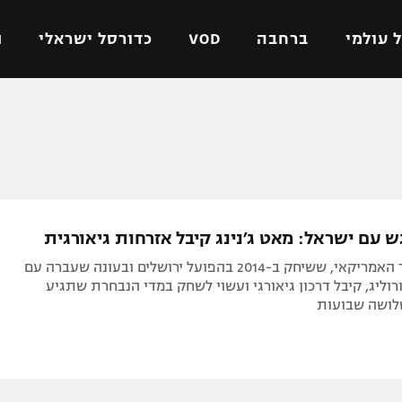
 עולמי
ברחבה
VOD
כדורסל ישראלי
ת
ל ישראלי
כדורגל עולמי
כדורסל ישראלי
על
ליגת האלופות
ליגת ווינר סל
אומית
ליגה אירופית
ליגה לאומית
וטו
ליגה אנגלית
כדורסל נשים
 עם ישראל: מאט ג׳נינג קיבל אזרחות גיאורגית
ים
ליגה גרמנית
מכבי תל אביב
הקומבו גארד האמריקאי, ששיחק ב-2014 בהפועל ירושלים ובעונה שעברה עם
מדינה
ליגה ספרדית
הפועל חולון
רוליג, קיבל דרכון גיאורגי ועשוי לשחק במדי הנבחרת שתגיע
לושה שבועות
ישראל
ליגה איטלקית
הפועל ירושלים
יפה
ליגה צרפתית
דני אבדיה
רושלים
ליגה הולנדית
ל אביב
ליגה טורקית