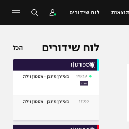
וצאות
לוח שידורים
כדורסל עולמי
ענפים נוספים
לוח שידורים
הכל
NBA
טניס
יורוליג
כדוריד
יורוקאפ
כדורעף
עכשיו
באיירן מינכן - אסטון וילה
שחייה
ישיר
ג'ודו
אגרוף
17:00
באיירן מינכן - אסטון וילה
ספורט אולימפי
UFC
היאבקות WWE