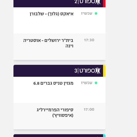
אופניים
עכשיו
איאקס (גלוך) - שלבורן
ספורט מוטורי
כדורמים
פוטבול אמריקאי NFL
17:30
בית"ר ירושלים - אוסטריה
בייסבול MLB
וינה
ספורט אתגרי
ואקסטרים
אומנויות לחימה
גיימינג E-Sports
עכשיו
מגזין טניס גברים 6.8
17:00
סיפורי הפרמיירליג
(איפסוויץ')