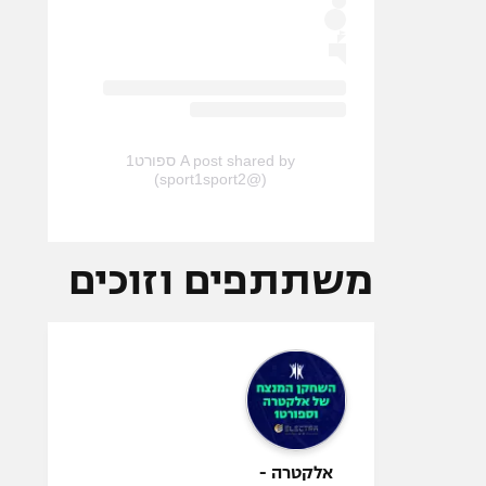
A post shared by ספורט1
(@sport1sport2)
משתתפים וזוכים
אלקטרה -